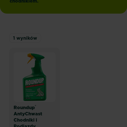
chodnikiem.
1
wyników
®
Roundup
AntyChwast
Chodniki i
Podjazdy