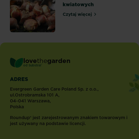
kwiatowych
Czytaj więcej
Sadzenie cebulek kwiatow
love
the
garden
®
od
Substral
ADRES
Evergreen Garden Care Poland Sp. z o.o.,
ul.Ostrobramska 101 A,
04-041 Warszawa,
Polska
Roundup® jest zarejestrowanym znakiem towarowym i
jest używany na podstawie licencji.