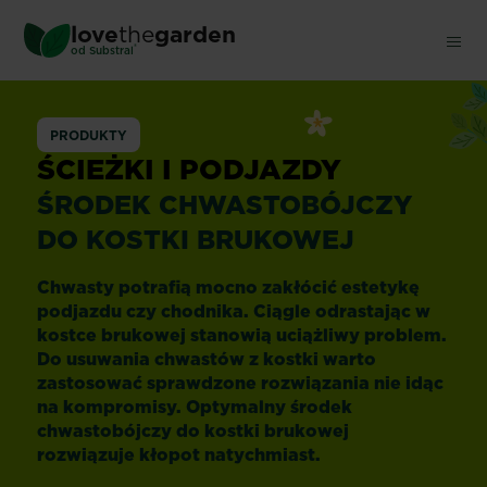
Skip
love
the
garden
to
®
od
Substral
main
content
Ścieżki
PRODUKTY
i
ŚCIEŻKI I PODJAZDY
ŚRODEK CHWASTOBÓJCZY
podjazdy
DO KOSTKI BRUKOWEJ
Chwasty potrafią mocno zakłócić estetykę
podjazdu czy chodnika. Ciągle odrastając w
kostce brukowej stanowią uciążliwy problem.
Do
usuwania chwastów z kostki
warto
zastosować sprawdzone rozwiązania nie idąc
na kompromisy. Optymalny
środek
chwastobójczy do kostki brukowej
rozwiązuje kłopot natychmiast.