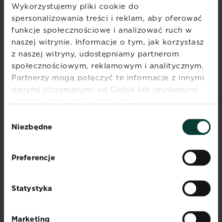
Kwiaty na taras – jakie
Wykorzystujemy pliki cookie do
rośliny, krzewy i drzewka
spersonalizowania treści i reklam, aby oferować
funkcje społecznościowe i analizować ruch w
do donic wybrać?
naszej witrynie. Informacje o tym, jak korzystasz
Wybór
Czytaj więcej
z naszej witryny, udostępniamy partnerom
Kwiaty na taras – jakie rośliny, krzewy 
roślin
społecznościowym, reklamowym i analitycznym.
na
Partnerzy mogą połączyć te informacje z innymi
taras
danymi otrzymanymi od Ciebie lub uzyskanymi
Kiedy przycinać róże na
lub
podczas korzystania z ich usług.
wiosnę, a kiedy przed
balkon
zimą – kompletny
Wybór
nie
Niezbędne
przewodnik
powinien
zgody
być
Czytaj więcej
Kiedy przycinać róże na w
dziełem
Preferencje
przypadku.
Kiedy siać trawę –
Kwiaty
najlepsze terminy wiosną
na
i jesienią
Statystyka
taras
Czytaj więcej
powinny
Kiedy siać trawę – najlepsz
cieszyć
Marketing