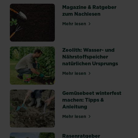
sich
Magazine & Ratgeber
über
zum Nachlesen
deine
Pflanzen
Mehr lesen
über Magazine & Ratgeber 
und
Ernte
her.
Zeolith: Wasser- und
In
Nährstoffspeicher
vielen
natürlichen Ursprungs
Fällen
können
Mehr lesen
über Zeolith: Wasser- und 
gesamte
Jungpflanzen
von
Gemüsebeet winterfest
den...
machen: Tipps &
Anleitung
Mehr lesen
über Gemüsebeet winterfes
Rasenratgeber