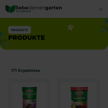
Skip
liebe
deinen
garten
to
®
von Substral
main
content
PRODUKTE
PRODUKTE
171
Ergebnisse