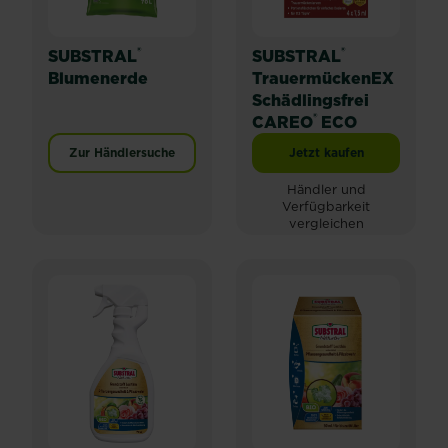
®
®
SUBSTRAL
SUBSTRAL
Blumenerde
TrauermückenEX
Schädlingsfrei
®
CAREO
ECO
Zur Händlersuche
Jetzt kaufen
SUBSTRAL® Trauerm
Händler und
Verfügbarkeit
vergleichen