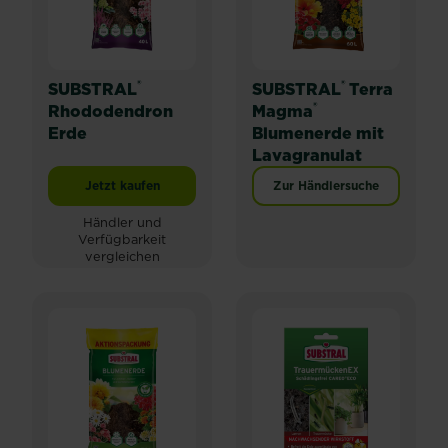
®
®
SUBSTRAL
SUBSTRAL
Terra
®
Rhododendron
Magma
Erde
Blumenerde mit
Lavagranulat
Jetzt kaufen
Zur Händlersuche
SUBSTRAL® Rhododendron Erde
Händler und
Verfügbarkeit
vergleichen