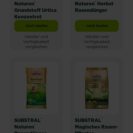
®
®
Naturen
Naturen
Herbst
Grundstoff Urtica
Rasendünger
Konzentrat
Jetzt kaufen
Jetzt kaufen
SUBSTRAL® Naturen® Grundstoff Urtica Konzentrat
SUBSTRAL® Naturen®
Händler und
Händler und
Verfügbarkeit
Verfügbarkeit
vergleichen
vergleichen
®
®
SUBSTRAL
SUBSTRAL
®
Naturen
Magisches Rasen-