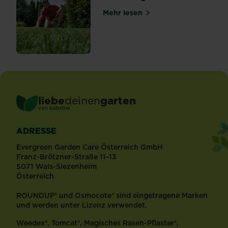
Mehr lesen
über Rasenratgeber
liebe
deinen
garten
®
von Substral
ADRESSE
Evergreen Garden Care Österreich GmbH
Franz-Brötzner-Straße 11-13
5071 Wals-Siezenheim
Österreich
ROUNDUP® und Osmocote® sind eingetragene Marken
und werden unter Lizenz verwendet.
Weedex®, Tomcat®, Magisches Rasen-Pflaster®,