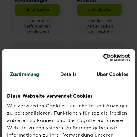
Rasendünger
Pflaster
Jetzt kaufen
Jetzt kaufen
SUBSTRAL® Naturen® Rasendünger
SUBSTRAL® Magische
Händler und
Händler und
Verfügbarkeit
Verfügbarkeit
vergleichen
vergleichen
NEUES DESIGN
Zustimmung
Details
Über Cookies
Diese Webseite verwendet Cookies
Wir verwenden Cookies, um Inhalte und Anzeigen
®
®
SUBSTRAL
SUBSTRAL
zu personalisieren, Funktionen für soziale Medien
®
Naturen
Vertikutiermix
anbieten zu können und die Zugriffe auf unsere
Pferdedung
Website zu analysieren. Außerdem geben wir
Jetzt kaufen
Jetzt kaufen
SUBSTRAL® Naturen® Pferdedung
SUBSTRAL® Vertikut
Informationen zu Ihrer Verwendung unserer