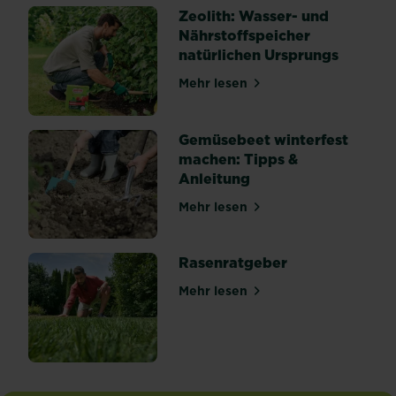
Zeolith: Wasser- und
In
Nährstoffspeicher
vielen
natürlichen Ursprungs
Fällen
können
Mehr lesen
über Zeolith: Wasser- und 
gesamte
Jungpflanzen
von
Gemüsebeet winterfest
den...
machen: Tipps &
Anleitung
Mehr lesen
über Gemüsebeet winterfes
Rasenratgeber
Mehr lesen
über Rasenratgeber