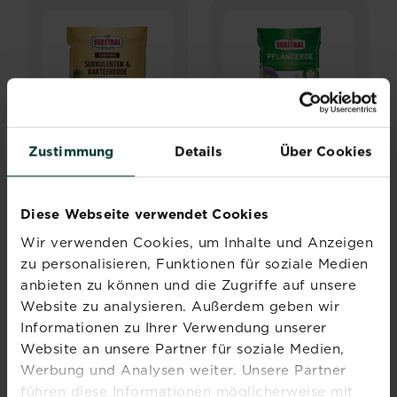
Zustimmung
Details
Über Cookies
®
®
SUBSTRAL
SUBSTRAL
®
Naturen
Pflanzerde
Diese Webseite verwendet Cookies
Sukkulenten &
Wir verwenden Cookies, um Inhalte und Anzeigen
Kakteenerde
Torffrei
zu personalisieren, Funktionen für soziale Medien
anbieten zu können und die Zugriffe auf unsere
Jetzt kaufen
Zur Händlersuche
SUBSTRAL® Naturen® Sukkulenten & Kakteenerde Torff
Website zu analysieren. Außerdem geben wir
Informationen zu Ihrer Verwendung unserer
PAGINATION
Website an unsere Partner für soziale Medien,
2
…
Werbung und Analysen weiter. Unsere Partner
« First
‹‹
››
Last »
führen diese Informationen möglicherweise mit