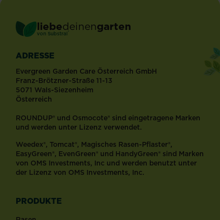
liebe
deinen
garten
®
von Substral
ADRESSE
Evergreen Garden Care Österreich GmbH
Franz-Brötzner-Straße 11-13
5071 Wals-Siezenheim
Österreich
ROUNDUP® und Osmocote® sind eingetragene Marken
und werden unter Lizenz verwendet.
Weedex®, Tomcat®, Magisches Rasen-Pflaster®,
EasyGreen®, EvenGreen® und HandyGreen® sind Marken
von OMS Investments, Inc und werden benutzt unter
der Lizenz von OMS Investments, Inc.
PRODUKTE
Rasen