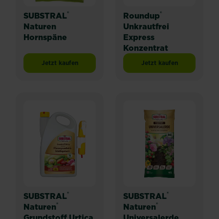
®
®
SUBSTRAL
Roundup
Naturen
Unkrautfrei
Hornspäne
Express
Konzentrat
Jetzt kaufen
Jetzt kaufen
SUBSTRAL® Naturen Hornspäne
Roundup® Unkrautfre
®
®
SUBSTRAL
SUBSTRAL
®
®
Naturen
Naturen
Grundstoff Urtica
Universalerde