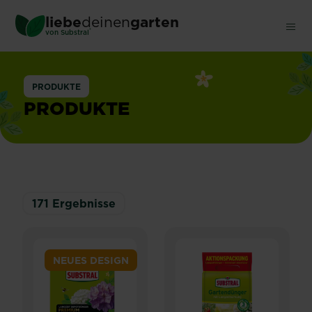
Skip
liebe
deinen
garten
to
®
von Substral
main
content
PRODUKTE
PRODUKTE
171
Ergebnisse
NEUES DESIGN