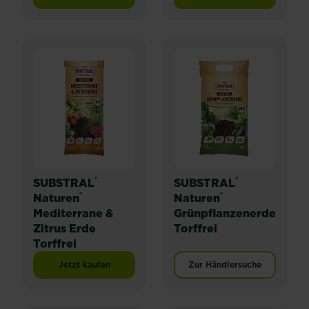
SUBSTRAL® Naturen® Tomaten & Gemüseerde Torffrei
SUBSTRAL® Naturen® 
®
®
SUBSTRAL
SUBSTRAL
®
®
Naturen
Naturen
Mediterrane &
Grünpflanzenerde
Zitrus Erde
Torffrei
Torffrei
Jetzt kaufen
Zur Händlersuche
SUBSTRAL® Naturen® Mediterrane & Zitrus Erde Torffr