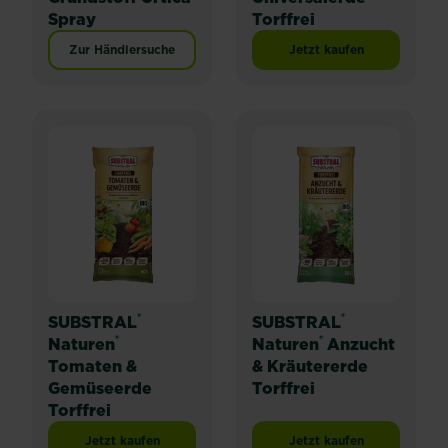
Spray
Torffrei
Zur Händlersuche
Jetzt kaufen
SUBSTRAL® Naturen® 
®
®
SUBSTRAL
SUBSTRAL
®
®
Naturen
Naturen
Anzucht
Tomaten &
& Kräutererde
Gemüseerde
Torffrei
Torffrei
Jetzt kaufen
Jetzt kaufen