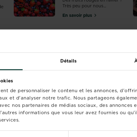
Des fruits rouges en ravier ?
Très peu pour nous...
de
En savoir plus
sur Pour l’amour des fruit
as essayer quelques légumes insolites ?
1
2
3
4
« First
‹‹
››
Last »
Détails
À
ookies
PIRATIONS
nt de personnaliser le contenu et les annonces, d'offrir
aux et d'analyser notre trafic. Nous partageons égaleme
te avec nos partenaires de médias sociaux, des annonces e
Voici comment
'autres informations que vous leur avez fournies ou qu'il
tailler un cerisier
services.
En savoir plus
sur Voici comme