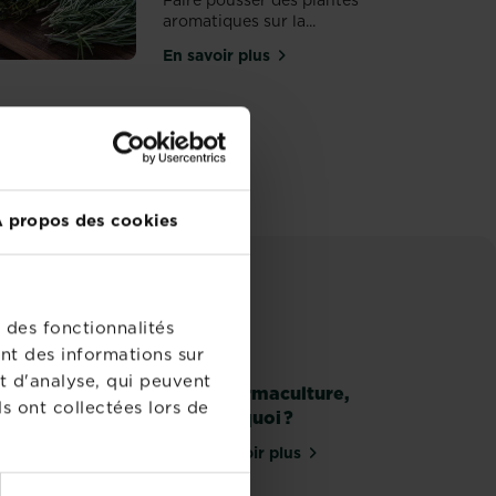
Faire pousser des plantes
aromatiques sur la...
En savoir plus
s rouges
sur Plantes aromatiques de terras
 propos des cookies
 des fonctionnalités
nt des informations sur
t d'analyse, qui peuvent
La permaculture,
s ont collectées lors de
c’est quoi ?
En savoir plus
nt tailler un cerisier
sur La permaculture, c’est quo