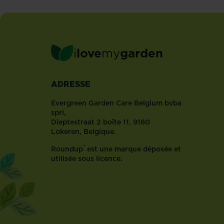
fait
souvent...
i
love
my
garden
ADRESSE
Evergreen Garden Care Belgium bvba
sprl,
Dieptestraat 2 boîte 11, 9160
Lokeren, Belgique.
®
Roundup
est une marque déposée et
utilisée sous licence.