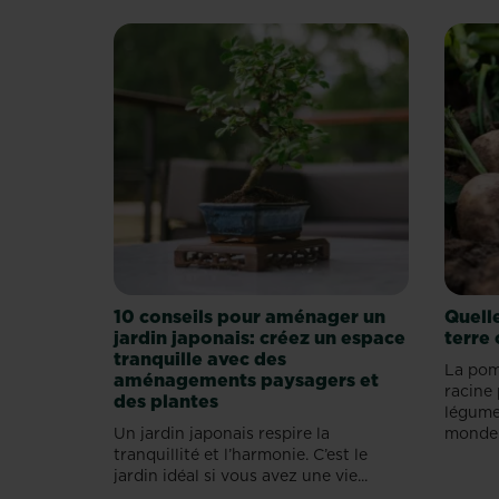
légumes
les
plus
consommés
au
monde
en
raison
de
sa
polyvalence,
de
sa
facilité
de
10 conseils pour aménager un
Quell
culture
jardin japonais: créez un espace
terre 
mais
tranquille avec des
La pom
aussi
aménagements paysagers et
racine 
de
des plantes
légume
son
Un jardin japonais respire la
monde.
bon
tranquillité et l’harmonie. C’est le
goût
jardin idéal si vous avez une vie...
qui