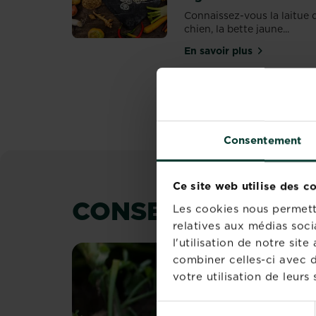
Connaissez-vous la laitue 
chien, la bette jaune...
En savoir plus
sur Pourquoi ne p
PAGINATION
Consentement
Ce site web utilise des c
CONSEILS ET INS
Les cookies nous permette
relatives aux médias soci
l'utilisation de notre si
combiner celles-ci avec d
votre utilisation de leurs 
Sélection