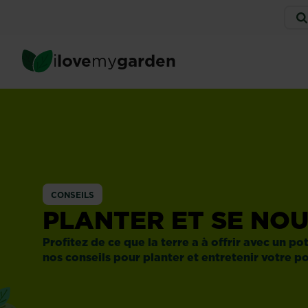
Skip
Serv
to
men
main
content
i
love
my
garden
CONSEILS
PLANTER ET SE NO
Profitez de ce que la terre a à offrir avec un p
nos conseils pour planter et entretenir votre po