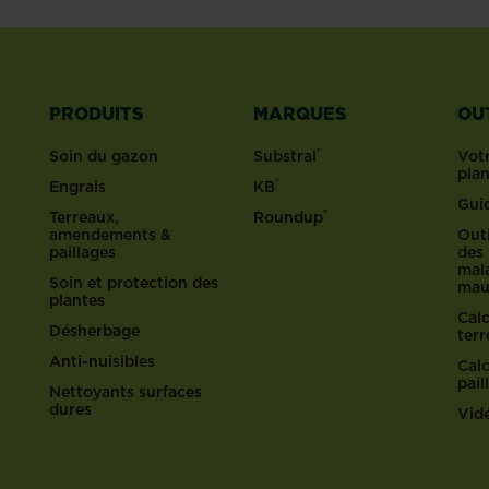
PRODUITS
MARQUES
OU
®
Soin du gazon
Substral
Votr
pla
®
Engrais
KB
Gui
®
Terreaux,
Roundup
amendements &
Outi
paillages
des 
mala
Soin et protection des
mau
plantes
Cal
Désherbage
ter
Anti-nuisibles
Cal
pail
Nettoyants surfaces
dures
Vid