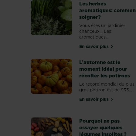
Les herbes
aromatiques: commen
soigner?
Vous êtes un jardinier
chanceux… Les
aromatiques...
En savoir plus
sur Les herbes a
L’automne est le
moment idéal pour
récolter les potirons
Le record mondial du plus
gros potiron est de 933...
En savoir plus
sur L’automne est 
Pourquoi ne pas
essayer quelques
légumes insolites ?