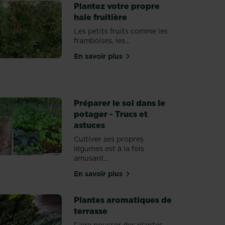
Plantez votre propre
haie fruitière
Les petits fruits comme les
framboises, les...
En savoir plus
sur Plantez votre propre haie fruit
 les plus faciles à cultiver dans votre potager?
Préparer le sol dans le
potager - Trucs et
astuces
Cultiver ses propres
légumes est à la fois
: quels légumes planter ?
amusant...
En savoir plus
sur Préparer le sol dans le potager
Plantes aromatiques de
terrasse