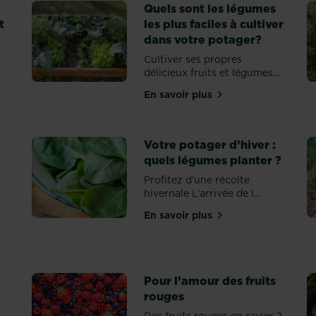
Quels sont les légumes
t
les plus faciles à cultiver
dans votre potager?
Cultiver ses propres
délicieux fruits et légumes...
En savoir plus
sur Quels sont les légumes
romatiques: comment soigner?
Votre potager d’hiver :
quels légumes planter ?
Profitez d’une récolte
hivernale L’arrivée de l...
En savoir plus
sur Votre potager d’hiver 
le moment idéal pour récolter les potirons
Pour l’amour des fruits
rouges