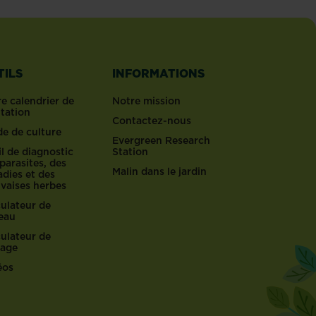
TILS
INFORMATIONS
e calendrier de
Notre mission
ntation
Contactez-nous
de de culture
Evergreen Research
l de diagnostic
Station
parasites, des
Malin dans le jardin
dies et des
vaises herbes
culateur de
reau
culateur de
lage
éos