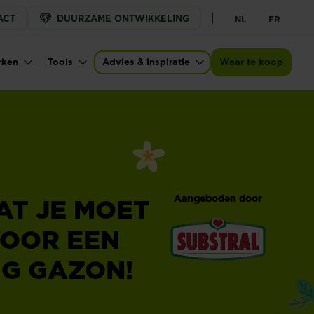
ACT
DUURZAME ONTWIKKELING
NL
FR
rken
Tools
Advies & inspiratie
Waar te koop
Aangeboden door
AT JE MOET
OOR EEN
G GAZON!
®
Substral