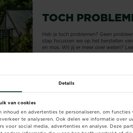
TOCH PROBLEM
Heb je toch problemen? Geen probleem
stap focussen we op het herstellen van
en mos. Wil jij er meer over weten? Lee
Aanbevolen product
®
Patch Magic
is een mengsel van grasza
plekken in het gazon volledig te herste
overal en zorgt voor een gazon dat 2 k
Details
fixatie kunnen de graszaden zelf op h
4 dagen en de toegevoegde meststof zo
optimaal kan ontwikkelen.
uik van cookies
inhoud en advertenties te personaliseren, om functies 
®
Ontdek onze Substral
Pa
verkeer te analyseren. Ook delen we informatie over u
rs voor social media, advertenties en analyse. Deze par