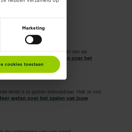
e ze hebben verzameld op
Marketing
 een techniek die wordt gebruikt om de
en sterker groeit.
Meer weten over het
le cookies toestaan
e lente is je gazon beloopbaar. Heb je niet
eer weten over het zaaien van jouw
aar de voldoening van een goed