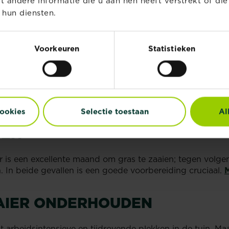
andere informatie die u aan hen heeft verstrekt of di
 hun diensten.
STE TAKEN
Voorkeuren
Statistieken
isschien heeft u het zelf al eens gedaan. Verticuteren is
erbeteren, en het kan ervoor zorgen dat uw gazon dikker 
cookies
Selectie toestaan
Al
s over.
GEN
is een excellente maand om gras te zaaien; tegen volgend
 In beide gevallen is een goede voorbereiding cruciaal.
M
AAIER ONDERHOUDEN
t arbeidsintensieve en tijdrovende plekken in de tuin. M