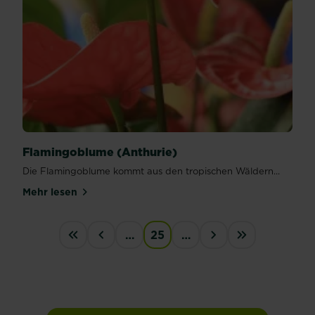
Flamingoblume (Anthurie)
Die Flamingoblume kommt aus den tropischen Wäldern...
Mehr lesen
über Flamingoblume (Anthurie)
PAGINATION
…
25
…
First
‹
›
last