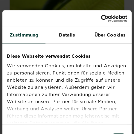
Zustimmung
Details
Über Cookies
Diese Webseite verwendet Cookies
Wir verwenden Cookies, um Inhalte und Anzeigen
Madagaskarpalme
zu personalisieren, Funktionen für soziale Medien
anbieten zu können und die Zugriffe auf unsere
Die Madagaskarpalme mit ihrem baumähnlichen Wuchs...
Website zu analysieren. Außerdem geben wir
Mehr lesen
über Madagaskarpalme
Informationen zu Ihrer Verwendung unserer
Website an unsere Partner für soziale Medien,
Werbung und Analysen weiter. Unsere Partner
führen diese Informationen möglicherweise mit
weiteren Daten zusammen, die Sie ihnen
bereitgestellt haben oder die sie im Rahmen Ihrer
Einwilligungsauswahl