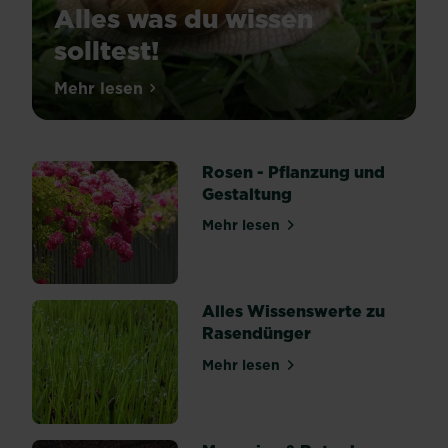
Alles was du wissen
solltest!
Schnecken
Mehr lesen
über Schnecken im Garten: Alles was du w
sind
in
unseren
Gärten
nicht
Rosen - Pflanzung und
gern
Gestaltung
gesehen.
Die
Mehr lesen
über Rosen - Pflanzung und
Übeltäter
kriechen
in
deine
Beete
Alles Wissenswerte zu
und
Rasendünger
machen
sich
Mehr lesen
über Alles Wissenswerte z
über
deine
Pflanzen
und
Ernte