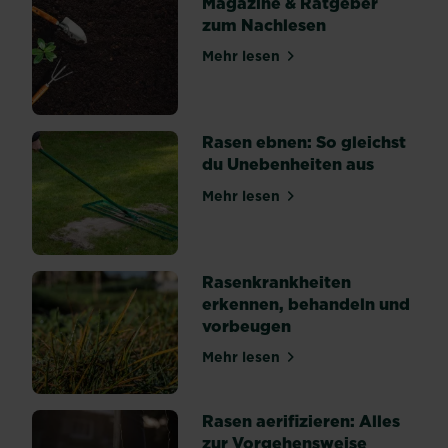
Magazine & Ratgeber
her.
zum Nachlesen
In
vielen
Mehr lesen
Fällen
über Magazine & Ratgeber 
können
gesamte
Jungpflanzen
von
Rasen ebnen: So gleichst
den...
du Unebenheiten aus
Mehr lesen
über Rasen ebnen: So gleic
Rasenkrankheiten
erkennen, behandeln und
vorbeugen
Mehr lesen
über Rasenkrankheiten erk
Rasen aerifizieren: Alles
zur Vorgehensweise