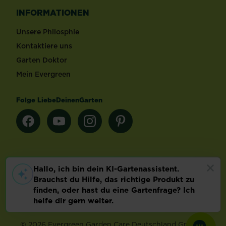
INFORMATIONEN
Unsere Philosphie
Kontaktiere uns
Garten Doktor
Mein Evergreen
Folge LiebeDeinenGarten
Länderauswahl
Footer
Impressum & AGB
Datenschutz
Cookie-Einstellungen
©
2026 Evergreen Garden Care Deutschland GmbH