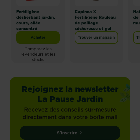
Fertiligène
Capinea X
Na
désherbant jardin,
Fertiligène Rouleau
de
cours, allée
de paillage
mul
concentré
sécheresse et gel
Acheter
Trouver un magasin
T
Fertiligène désherbant jardin, cours, allée concentré
Comparez les
revendeurs et les
stocks
Rejoignez la newsletter
La Pause Jardin
Recevez des conseils sur-mesure
directement dans votre boîte mail
S'inscrire