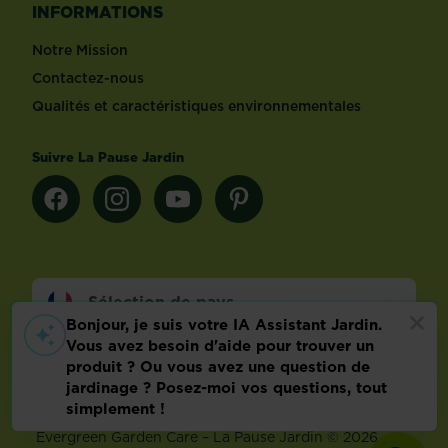
INFORMATIONS
Notre Mission
Contactez-nous
Qualités et caractéristiques environnementales
Suivre La Pause Jardin
Sélection de pays
Footer
Mentions légales
FAQ
Politique relative aux données personnelles
Préférences de cookies
Evergreen Garden Care – La Pause Jardin © 2026 –