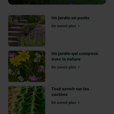
pied
du
«
Un jardin en pente
jardin
à
En savoir plus
sur Un jardin en pente
la
française
»,
dont
il
Un jardin qui compose
refuse
avec la nature
le
En savoir plus
tracé
sur Un jardin qui compose 
géométrique
et
les
Tout savoir sur les
perspectives
cactées
grandiloquentes,
le
En savoir plus
sur Tout savoir sur les cac
jardin
à