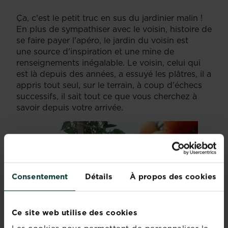
Ça, c'est le petit truc en sus du jardinier malin !
En plus de sympathiser avec le voisin, histoire de
se faire payer l'apéro, le jardin du voisin est
une source d'inspiration et une mine de
renseignements inégalable. Le voisin, celui qui
est là depuis des années, a essuyé les plâtres, il a
appris tout seul, sur le terrain, à coup d'échecs
successifs, il sait tout ce que vous cherchez à
savoir depuis votre arrivée.
Consentement
Détails
À propos des cookies
Ce site web utilise des cookies