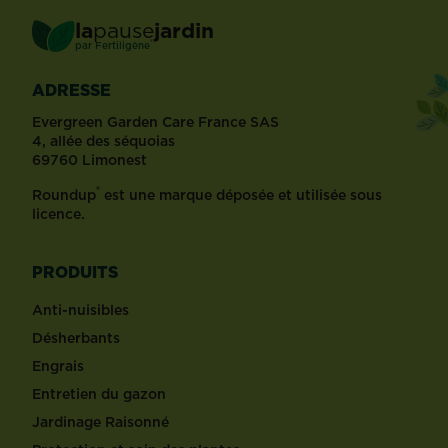
la
pause
jardin
®
par
Fertiligène
ADRESSE
Evergreen Garden Care France SAS
4, allée des séquoias
69760 Limonest
®
Roundup
est une marque déposée et utilisée sous
licence.
PRODUITS
Anti-nuisibles
Désherbants
Engrais
Entretien du gazon
Jardinage Raisonné