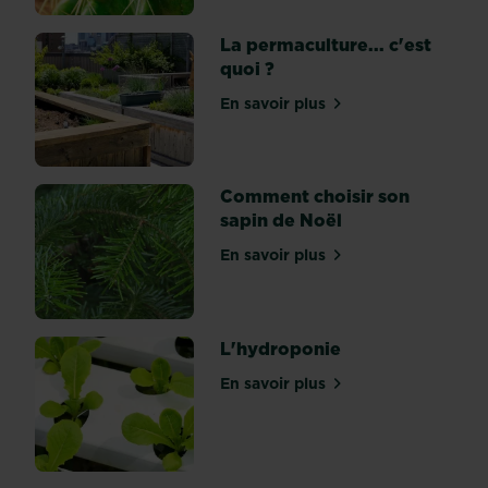
l’anglaise
La permaculture... c'est
puise
quoi ?
son
inspiration
En savoir plus
sur La permaculture... c'es
dans
le
romantisme
cher
Comment choisir son
à
sapin de Noël
Jean-
En savoir plus
Jacques...
sur Comment choisir son s
L'hydroponie
En savoir plus
sur L'hydroponie