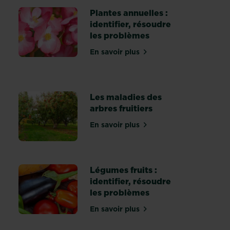
Plantes annuelles :
identifier, résoudre
les problèmes
En savoir plus
sur Plantes annuelles : identif
rdelaise : un traitement efficace pour les maladies des agrumes
Les maladies des
arbres fruitiers
En savoir plus
sur Les maladies des arbres fru
iter le mildiou de la tomate et de la pomme de terre ?
Légumes fruits :
identifier, résoudre
les problèmes
En savoir plus
ines : identifier, résoudre les problèmes
sur Légumes fruits : identifie