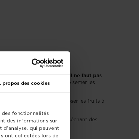
 donc de
plantes frileuses qu’il ne faut pas
oit en pleine floraison avant de semer les
 propos des cookies
re.
 quelques feuilles pour exposer les fruits à
 des fonctionnalités
r l’effet rafraîchissant et desséchant des
nt des informations sur
t d'analyse, qui peuvent
s ont collectées lors de