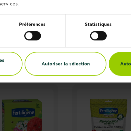
services.
es cultures, semez les légumes-fruits
deux ou trois jours a
Préférences
Statistiques
es
Autoriser la sélection
Auto
PRODUITS ASSOCIÉS