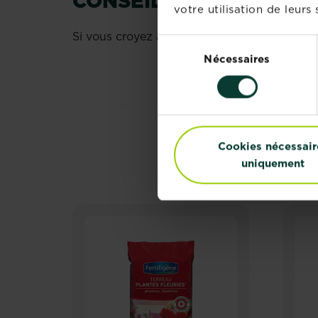
CONSEIL « LUNAIRE »
votre utilisation de leurs 
Si vous croyez à l’influence de la lune sur l
Sélection
Nécessaires
du
consentement
Cookies nécessair
uniquement