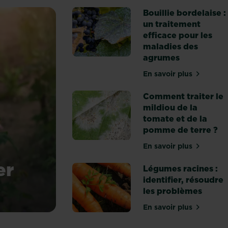
Bouillie bordelaise :
un traitement
efficace pour les
maladies des
agrumes
En savoir plus
sur Bouillie bo
Comment traiter le
mildiou de la
tomate et de la
pomme de terre ?
En savoir plus
sur Comment tra
er
Légumes racines :
identifier, résoudre
les problèmes
du rosier
En savoir plus
sur Légumes rac