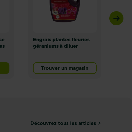
ce
Engrais plantes fleuries
Fert
es
géraniums à diluer
duré
et p
médi
Trouver un magasin
s, dipladénias
ne performance organics engrais plantes fleuries, géra
Découvrez tous les articles