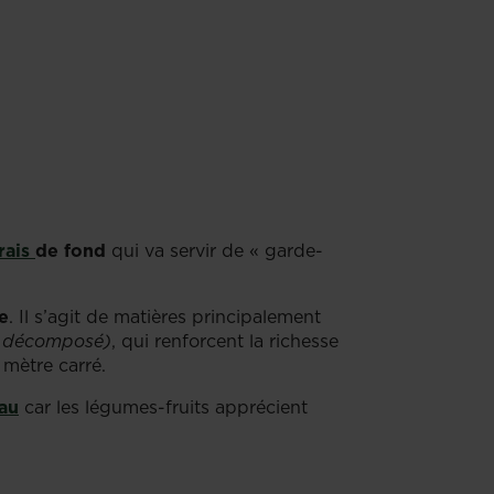
rais
de fond
qui va servir de « garde-
e
. Il s’agit de matières principalement
r décomposé)
, qui renforcent la richesse
 mètre carré.
au
car les légumes-fruits apprécient