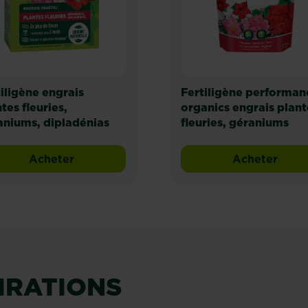
iligène engrais
Fertiligène performan
tes fleuries,
organics engrais plant
aniums, dipladénias
fleuries, géraniums
Acheter
Acheter
 fleuries et géraniums
Fertiligène engrais plantes fleuries, géranium
Fertiligè
PIRATIONS