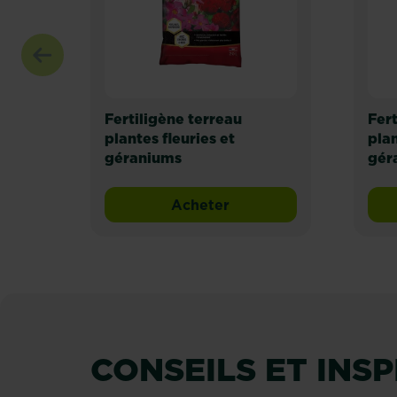
Fertiligène terreau
Fert
plantes fleuries et
plan
géraniums
gér
Acheter
Fertiligène terreau plantes
CONSEILS ET INS