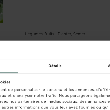
Légumes-fruits : Planter, Semer
?
rigine tropicale, principalement sud-américaine. Il s’agit
sont avides de chaleur
. Un indice : attendez que le lilas s
Détails
À
nt début mai : aubergine, tomate, melon, poivron, concomb
secret de la qualité gustative
. N’hésitez pas à supprimer
ookies
mente.
nt de personnaliser le contenu et les annonces, d'offrir
tre potager
par une haie d’arbustes persistants, pour évite
aux et d'analyser notre trafic. Nous partageons égaleme
te avec nos partenaires de médias sociaux, des annonces e
'autres informations que vous leur avez fournies ou qu'il