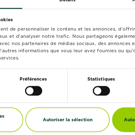
des...
En savoir plus
: nourrir, tailler
sur Légumes fruits : désh
ookies
nt de personnaliser le contenu et les annonces, d'offrir
1
2
3
First disabled
Previous disabled
››
Last »
aux et d'analyser notre trafic. Nous partageons égaleme
te avec nos partenaires de médias sociaux, des annonces e
'autres informations que vous leur avez fournies ou qu'il
services.
PIRATIONS
Préférences
Statistiques
Réussir le paillage
de son jardin et de
son potager
es
En savoir plus
Autoriser la sélection
Auto
sur Réussir le 
Culture de la