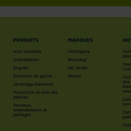
PRODUITS
MARQUES
OU
Anti-nuisibles
Fertiligène
Votr
pla
®
Désherbants
Roundup
Tous
Engrais
KB Jardin
cult
Entretien du gazon
Pelton
Outi
des 
Jardinage Raisonné
mala
mau
Protection et soin des
plantes
Cal
ter
Terreaux,
amendements et
Cal
paillages
pail
Vid