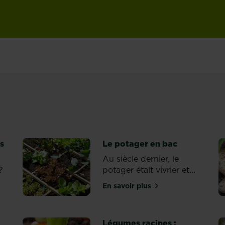
es
Le potager en bac
Au siècle dernier, le
?
potager était vivrier et...
En savoir plus
sur Le potager en bac
s cultures
Légumes racines :