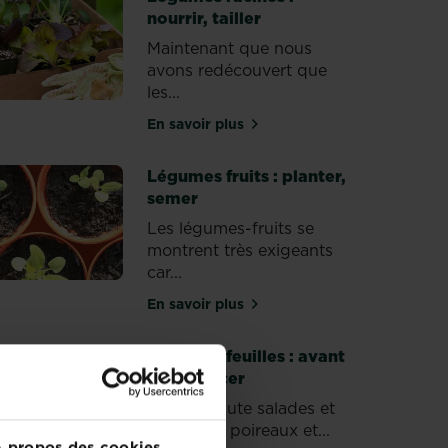
nourrir, tailler
Maintenant que nous
avons redécouvert que
les...
En savoir plus
nter, semer
sur Légumes racines : nourrir, taill
Légumes fruits : planter,
semer
Les légumes-fruits se
montrent très exigeants
car...
En savoir plus
 de se lancer
sur Légumes fruits : planter, seme
Légumes feuilles : avant
de se lancer
Ici on discute salades et
chicorées, poireaux et...
 propos des cookies