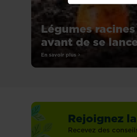
Légumes racines 
avant de se lanc
En savoir plus
sur Légumes racines : avant de
Rejoignez la
Recevez des conseil