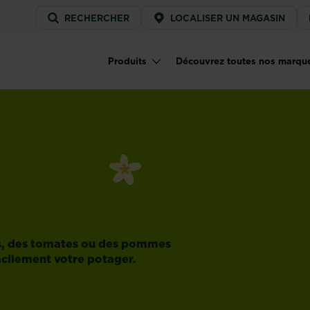
Service
RECHERCHER
LOCALISER UN MAGASIN
menu
Produits
Découvrez toutes nos marqu
Main navigation
es, des tomates ou des pommes
facilement votre potager.