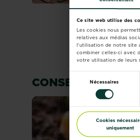
un...
En savoir plus
sur Légumes fruits 
Ce site web utilise des c
PAGINATION
Les cookies nous permette
relatives aux médias soci
l'utilisation de notre si
combiner celles-ci avec d
votre utilisation de leurs 
Sélection
CONSEILS ET INS
Nécessaires
du
consentement
Cookies nécessair
uniquement