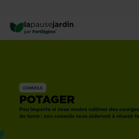
Skip
to
main
la
pause
jardin
content
®
par
Fertiligène
CONSEILS
POTAGER
Peu importe si vous voulez cultiver des courg
de terre : nos conseils vous aideront à réussir 