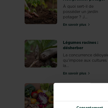
À quoi sert-il de
posséder un jardin
potager ? J...
En savoir plus
sur Mon premier 
Légumes racines :
désherber
La concurrence déloyal
qu’impose aux cultures
la...
En savoir plus
sur Légumes racin
Légumes fruits : nourri
tailler
Avec quelques règles
simples et, avouons-le,
Consentement