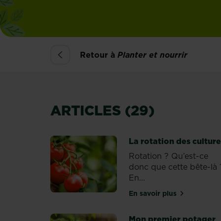
Retour à
Planter et nourrir
ARTICLES (29)
La rotation des cultur
Rotation ? Qu’est-ce
donc que cette bête-là 
En...
En savoir plus
sur La rotation de
Mon premier potager