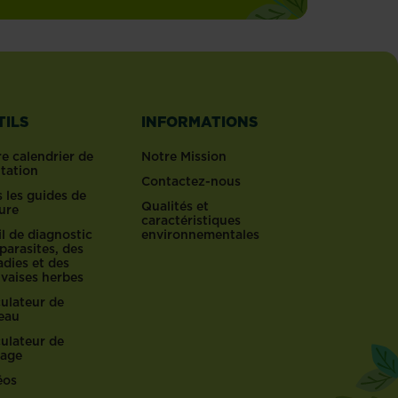
TILS
INFORMATIONS
e calendrier de
Notre Mission
ntation
Contactez-nous
 les guides de
Qualités et
ure
caractéristiques
l de diagnostic
environnementales
parasites, des
dies et des
vaises herbes
culateur de
reau
culateur de
lage
éos