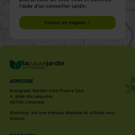
l’aide d’un conseiller jardin.
Trouver un magasin
la
pause
jardin
®
par
Fertiligène
ADRESSE
Evergreen Garden Care France SAS
4, allée des séquoias
69760 Limonest
®
Roundup
est une marque déposée et utilisée sous
licence.