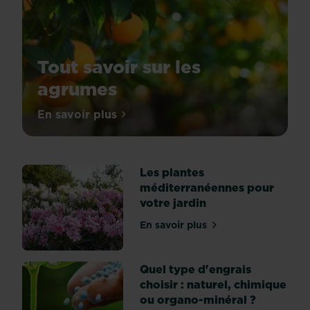
Tout savoir sur les
agrumes
Gourmands
En savoir plus
sur Tout savoir sur les agrumes
et
bienfaisants,
les
Les plantes
agrumes
méditerranéennes pour
figurent
votre jardin
parmi
les
En savoir plus
sur Les plantes méditerra
fruitiers
les
plus
Quel type d'engrais
dégustés
choisir : naturel, chimique
au
ou organo-minéral ?