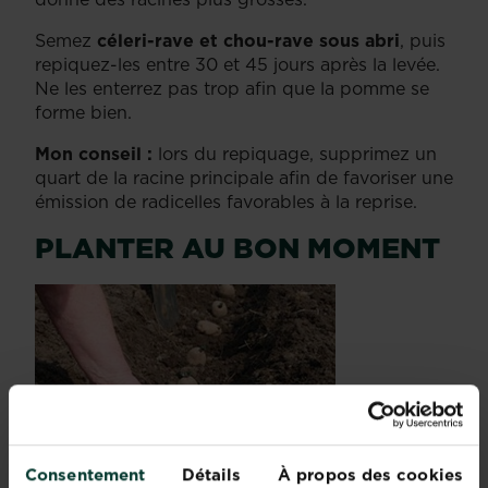
Semez
céleri-rave et chou-rave sous abri
, puis
repiquez-les entre 30 et 45 jours après la levée.
Ne les enterrez pas trop afin que la pomme se
forme bien.
Mon conseil :
lors du repiquage, supprimez un
quart de la racine principale afin de favoriser une
émission de radicelles favorables à la reprise.
PLANTER AU BON MOMENT
Consentement
Détails
À propos des cookies