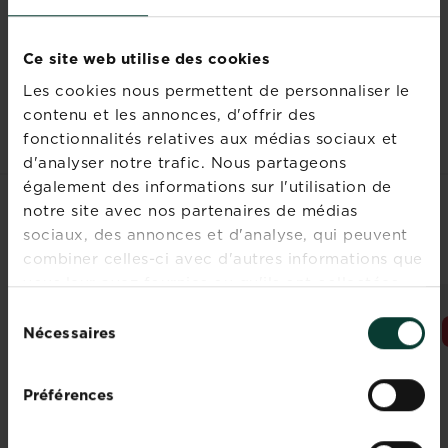
Les légumes racines sont considérés comme des
Ce site web utilise des cookies
plantes « de terre », c’est-à-dire qui poussent de
manière souterraine. Il est donc conseillé de les
Les cookies nous permettent de personnaliser le
semer dans les
phases descendantes
du cycle
contenu et les annonces, d'offrir des
lunaire.
fonctionnalités relatives aux médias sociaux et
d'analyser notre trafic. Nous partageons
également des informations sur l'utilisation de
notre site avec nos partenaires de médias
PRODUITS ASSOCIÉS
sociaux, des annonces et d'analyse, qui peuvent
combiner celles-ci avec d'autres informations que
vous leur avez fournies ou qu'ils ont collectées
lors de votre utilisation de leurs services.
Sélection
NOUVEAU
NOUVEAU
Nécessaires
du
consentement
Préférences