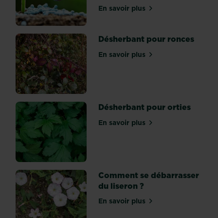
monde.
En savoir plus
Louis
sur Quel type d'engrais ch
XIV
raffolait
Désherbant pour ronces
de
ces
En savoir plus
sur Désherbant pour ronc
arbres
frileux,
au
point
Désherbant pour orties
de
les
En savoir plus
sur Désherbant pour ortie
acclimater
dans
ses
célèbres
orangeries
Comment se débarrasser
à...
du liseron ?
En savoir plus
sur Comment se débarrasse