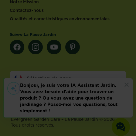
Notre Mission
Contactez-nous
Qualités et caractéristiques environnementales
Suivre La Pause Jardin
Sélection de pays
Footer
Mentions légales
FAQ
Politique relative aux données personnelles
Préférences de cookies
Evergreen Garden Care – La Pause Jardin © 2026 –
Tous droits réservés.