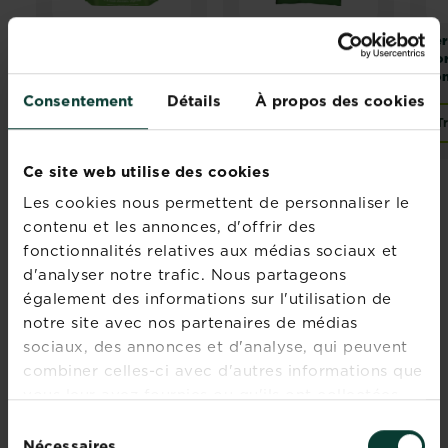
Fertiligène
Fertiligène
Fer
performance
performance
bor
organics engrais
organics terreau
con
tomates et légumes
potager
Consentement
Détails
À propos des cookies
Acheter
Trouver un magasin
T
Fertiligène performance organics engrais tomates et
Ce site web utilise des cookies
Les cookies nous permettent de personnaliser le
contenu et les annonces, d'offrir des
Rejoignez la newsletter
fonctionnalités relatives aux médias sociaux et
La Pause Jardin
d'analyser notre trafic. Nous partageons
également des informations sur l'utilisation de
Recevez des conseils sur-mesure
notre site avec nos partenaires de médias
directement dans votre boîte mail
sociaux, des annonces et d'analyse, qui peuvent
combiner celles-ci avec d'autres informations que
S'inscrire
vous leur avez fournies ou qu'ils ont collectées
lors de votre utilisation de leurs services.
Sélection
Nécessaires