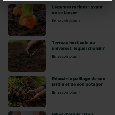
large
Légumes racines : avant
gamme
de se lancer
d'engrais
d'origine
En savoir plus
sur Légumes racines : avan
naturelle
pour
vos
plantes
Terreau horticole ou
et
universel : lequel choisir ?
votre
En savoir plus
potager.
sur Terreau horticole ou uni
Comme
nous,
les
Réussir le paillage de son
plantes
jardin et de son potager
ont
besoin
En savoir plus
sur Réussir le paillage de 
de
nourriture
et
Billes d'argile : trois
d'eau