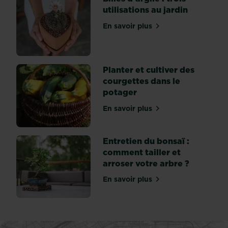
utilisations au jardin
pour
vivre
En savoir plus
sur Billes d'argile : trois ut
et
s'épanouir...
Planter et cultiver des
courgettes dans le
potager
En savoir plus
sur Planter et cultiver de
Entretien du bonsaï :
comment tailler et
arroser votre arbre ?
En savoir plus
sur Entretien du bonsaï : c