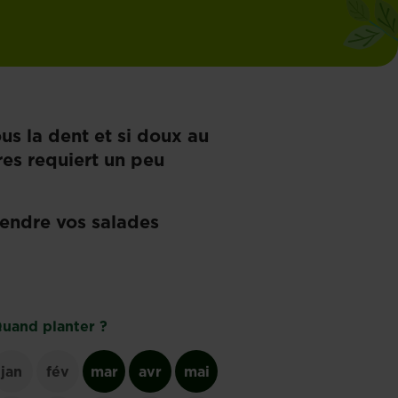
us la dent et si doux au
res requiert un peu
rendre vos salades
uand planter ?
jan
fév
mar
avr
mai