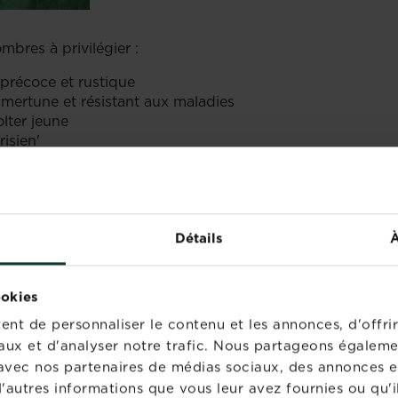
mbres à privilégier :
précoce et rustique
mertune et résistant aux maladies
lter jeune
isien'
VEZ SAVOIR AVANT DE
IRE POUSSER VOS
Détails
À
ookies
soin de ceci :
nt de personnaliser le contenu et les annonces, d'offrir
cm de diamètre
aux et d'analyser notre trafic. Nous partageons égaleme
te avec nos partenaires de médias sociaux, des annonces e
'autres informations que vous leur avez fournies ou qu'il