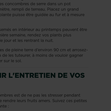
 les concombres de serre dans un pot
ètre, rempli de terreau. Placez un grand
lante puisse être guidée au fur et à mesure
semés en intérieur au printemps peuvent être
ière semaine, rendez vos plants plus
e jour et les rentrant la nuit.
s de pleine terre d’environ 90 cm et arrosez-
n de les tuteurer, à moins de vouloir gagner
er sur le sol.
R L'ENTRETIEN DE VOS
ombres est de ne pas les stresser pendant
e rendre leurs fruits amers. Suivez ces petites
nte :