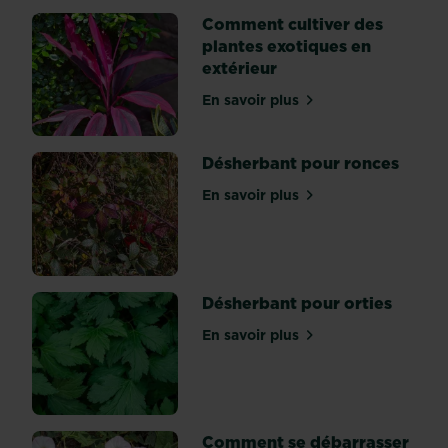
nuances
Comment cultiver des
de
plantes exotiques en
violet
extérieur
se
retrouvent
En savoir plus
sur Comment cultiver des 
au
jardin.
Désherbant pour ronces
Cela
tombe
En savoir plus
sur Désherbant pour ronc
bien,
elles
se
marient
parfaitement
Désherbant pour orties
avec...
En savoir plus
sur Désherbant pour ortie
Comment se débarrasser