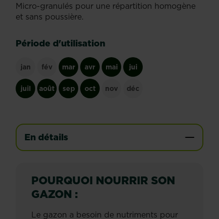
Micro-granulés pour une répartition homogène
et sans poussière.
Période d'utilisation
jan
fév
mar
avr
mai
jui
juil
août
sep
oct
nov
déc
En détails
POURQUOI NOURRIR SON
GAZON :
Le gazon a besoin de nutriments pour