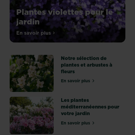
Plantes violettes pour le
jardin
Quelles
En savoir plus
sur Plantes violettes pour le jardin
plantes
violettes
cultiver
Notre sélection de
dans
plantes et arbustes à
le
fleurs
jardin ?
Des
En savoir plus
sur Notre sélection de plan
fleurs
parme,
mauves,
Les plantes
lilas,
méditerranéennes pour
lavande
votre jardin
:
En savoir plus
toutes
sur Les plantes méditerra
les