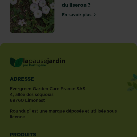
du liseron ?
En savoir plus
sur Comment se débarrasse
la
pause
jardin
®
par
Fertiligène
ADRESSE
Evergreen Garden Care France SAS
4, allée des séquoias
69760 Limonest
®
Roundup
est une marque déposée et utilisée sous
licence.
PRODUITS