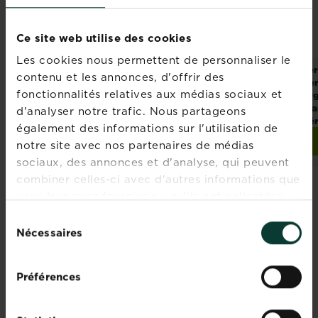
Ce site web utilise des cookies
Les cookies nous permettent de personnaliser le
Engrais plantes
Fertiligène terre
Fer
contenu et les annonces, d'offrir des
fleuries tout prêt
pour fleurs du
pe
fonctionnalités relatives aux médias sociaux et
jardinier sans
org
tourbe
pla
d'analyser notre trafic. Nous partageons
gé
également des informations sur l'utilisation de
Trouver un magasin
Trouver un magasin
notre site avec nos partenaires de médias
sociaux, des annonces et d'analyse, qui peuvent
combiner celles-ci avec d'autres informations que
vous leur avez fournies ou qu'ils ont collectées
lors de votre utilisation de leurs services.
Sélection
Nécessaires
du
Rejoignez la
consentement
newsletter La
Préférences
Pause Jardin