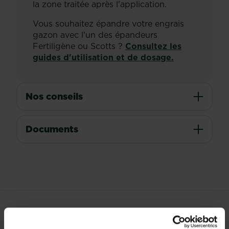
la zone traitée après l'application.
Vous souhaitez épandre votre engrais
gazon avec l'un des épandeurs
Fertiligène ou Scotts ?
Consultez les
guides d'utilisation et de dosage.
Nos conseils
Documents
PRODUITS ASSOCIÉS