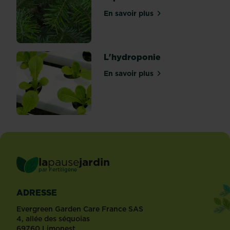
anges
En savoir plus
!
sur Comment choisir son s
Très...
L'hydroponie
En savoir plus
sur L'hydroponie
la
pause
jardin
®
par
Fertiligène
ADRESSE
Evergreen Garden Care France SAS
4, allée des séquoias
69760 Limonest