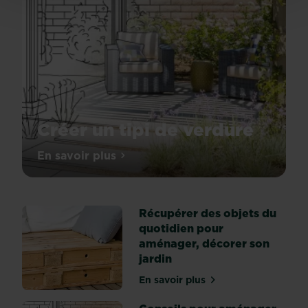
Créer un tipi de verdure
Les
En savoir plus
sur Créer un tipi de verdure
enfants
adorent
jouer
Récupérer des objets du
dans
quotidien pour
le
aménager, décorer son
jardin,
jardin
se
défouler,
En savoir plus
sur Récupérer des objets 
se
cacher