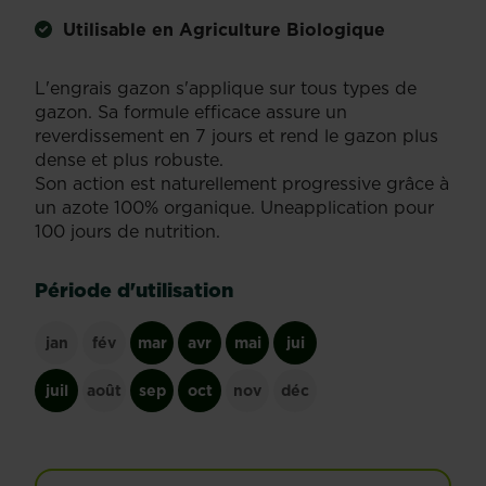
Utilisable en Agriculture Biologique
L'engrais gazon s'applique sur tous types de
gazon. Sa formule efficace assure un
reverdissement en 7 jours et rend le gazon plus
dense et plus robuste.
Son action est naturellement progressive grâce à
un azote 100% organique. Uneapplication pour
100 jours de nutrition.
Période d'utilisation
jan
fév
mar
avr
mai
jui
juil
août
sep
oct
nov
déc