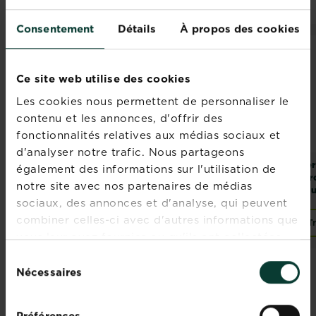
Consentement
Détails
À propos des cookies
Ce site web utilise des cookies
Les cookies nous permettent de personnaliser le
contenu et les annonces, d'offrir des
fonctionnalités relatives aux médias sociaux et
d'analyser notre trafic. Nous partageons
Fertiligène terreau
Fertiligène véritable
Fer
également des informations sur l'utilisation de
universel sans
terre de bruyère
jar
notre site avec nos partenaires de médias
tourbe
forestière
to
sociaux, des annonces et d'analyse, qui peuvent
combiner celles-ci avec d'autres informations que
Acheter
Trouver un magasin
T
Fertiligène terreau universel sans tourbe
vous leur avez fournies ou qu'ils ont collectées
lors de votre utilisation de leurs services.
Sélection
Nécessaires
du
consentement
Préférences