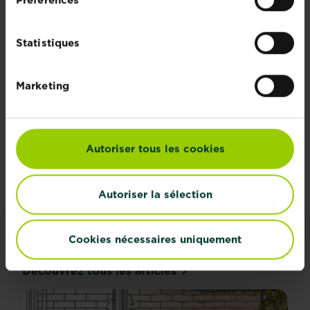
Rejoignez la
newsletter La
Statistiques
Pause Jardin
Recevez des conseils sur-
Marketing
mesure directement dans
votre boîte mail
Autoriser tous les cookies
S'inscrire
Autoriser la sélection
Cookies nécessaires uniquement
CONSEILS ET INSPIRATIONS
Découvrez tous les articles