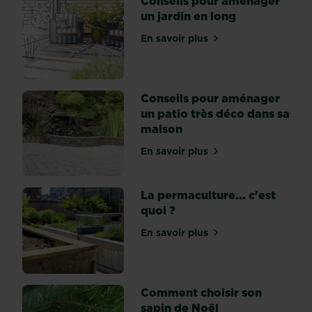
Conseils pour aménager
et
un jardin en long
laisser
En savoir plus
libre
sur Conseils pour aménage
cours
à
leur
Conseils pour aménager
imagination.
un patio très déco dans sa
Installez-
maison
leur
une
En savoir plus
sur Conseils pour aménage
tente
d’Indiens,
La permaculture... c'est
ou
quoi ?
tipi,
et
En savoir plus
sur La permaculture... c'es
ils
seront
tout
simplement
Comment choisir son
aux
sapin de Noël