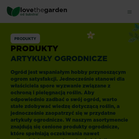
Skip
love
the
garden
to
®
od
Substral
main
content
PRODUKTY
PRODUKTY
ARTYKUŁY OGRODNICZE
Ogród jest wspaniałym hobby przynoszącym
ogrom satysfakcji. Jednocześnie stanowi dla
właściciela spore wyzwanie związane z
ochroną i pielęgnacją roślin. Aby
odpowiednio zadbać o swój ogród, warto
stałe zdobywać wiedzę dotyczącą roślin, a
jednocześnie zaopatrzyć się w przydatne
artykuły ogrodnicze
. W naszym asortymencie
znajdują się cenione
produkty ogrodnicze
,
które spełniają oczekiwania nawet