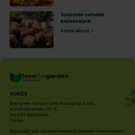
Sadzenie cebulek
kwiatowych
Czytaj więcej
Sadzenie cebulek kwiatow
love
the
garden
®
od
Substral
ADRES
Evergreen Garden Care Poland Sp. z o.o.,
ul.Ostrobramska 101 A,
04-041 Warszawa,
Polska
Roundup® jest zarejestrowanym znakiem towarowym i