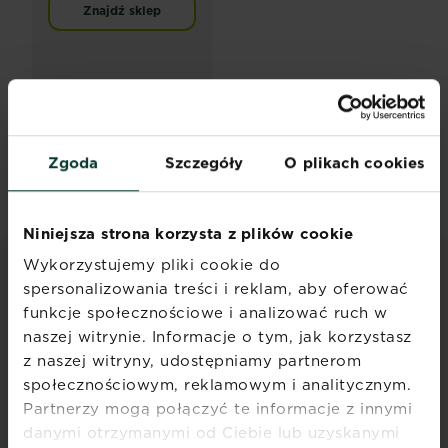
Znajdź sklep
PAGINATION
…
10
Zgoda
Szczegóły
O plikach cookies
« First
‹‹
Next disabled
last disabled
Niniejsza strona korzysta z plików cookie
Wykorzystujemy pliki cookie do
POLECANE ARTYKUŁY
spersonalizowania treści i reklam, aby oferować
funkcje społecznościowe i analizować ruch w
Odkryj wszystkie artykuły
naszej witrynie. Informacje o tym, jak korzystasz
z naszej witryny, udostępniamy partnerom
społecznościowym, reklamowym i analitycznym.
Partnerzy mogą połączyć te informacje z innymi
danymi otrzymanymi od Ciebie lub uzyskanymi