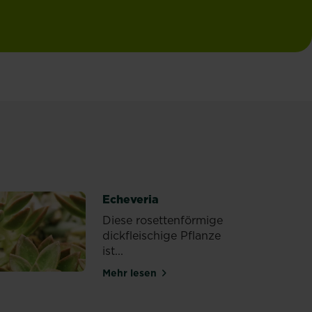
Echeveria
Diese rosettenförmige
dickfleischige Pflanze
ist...
Mehr lesen
nd Standort
über Echeveria