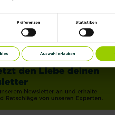
Flieder
Mehr lesen
über Flieder
Präferenzen
Statistiken
kies
Auswahl erlauben
etzt den Liebe deinen
letter
 unserem Newsletter an und erhalte
und Ratschläge von unseren Experten.