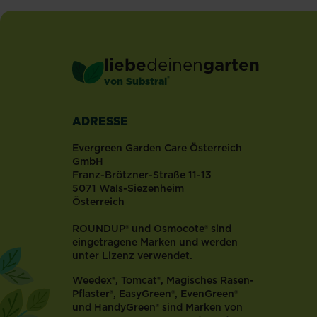
genannt.
Diese
Art
wird
liebe
deinen
garten
in
®
von Substral
den
sogenannten
englischen
ADRESSE
oder...
Evergreen Garden Care Österreich
GmbH
Franz-Brötzner-Straße 11-13
5071 Wals-Siezenheim
Österreich
ROUNDUP® und Osmocote® sind
eingetragene Marken und werden
unter Lizenz verwendet.
Weedex®, Tomcat®, Magisches Rasen-
Pflaster®, EasyGreen®, EvenGreen®
und HandyGreen® sind Marken von