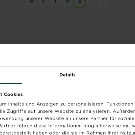
1
2
3
« First
‹‹
Next disabled
last disabled
ATGEBER
Bougainvillee
Details
Mehr lesen
über Bougainvill
t Cookies
m Inhalte und Anzeigen zu personalisieren, Funktionen 
Eibe
ie Zugriffe auf unsere Website zu analysieren. Außerd
Mehr lesen
über Eibe
erwendung unserer Website an unsere Partner für sozia
Partner führen diese Informationen möglicherweise mit 
bereitgestellt haben oder die sie im Rahmen Ihrer Nutzu