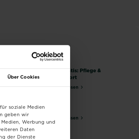
Clematis: Pflege &
Über Cookies
Standort
ee
Mehr lesen
über Clematis: Pflege & Standor
für soziale Medien
Fichte
em geben wir
Mehr lesen
über Fichte
le Medien, Werbung und
weiteren Daten
ng der Dienste