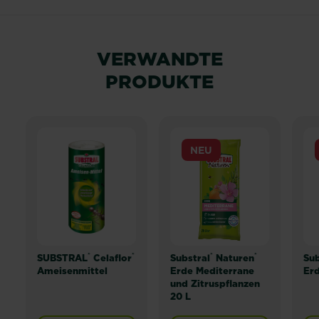
VERWANDTE
PRODUKTE
NEU
®
®
®
®
SUBSTRAL
Celaflor
Substral
Naturen
Sub
Ameisenmittel
Erde Mediterrane
Erd
und Zitruspflanzen
20 L