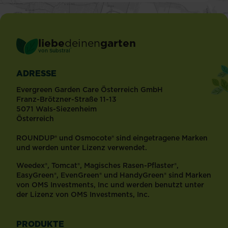
liebe
deinen
garten
®
von Substral
ADRESSE
Evergreen Garden Care Österreich GmbH
Franz-Brötzner-Straße 11-13
5071 Wals-Siezenheim
Österreich
ROUNDUP® und Osmocote® sind eingetragene Marken
und werden unter Lizenz verwendet.
Weedex®, Tomcat®, Magisches Rasen-Pflaster®,
EasyGreen®, EvenGreen® und HandyGreen® sind Marken
von OMS Investments, Inc und werden benutzt unter
der Lizenz von OMS Investments, Inc.
PRODUKTE