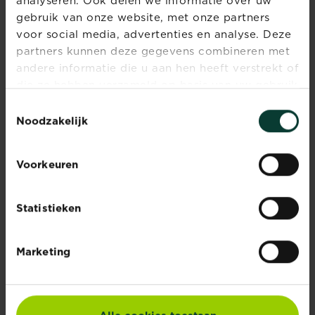
analyseren. Ook delen we informatie over uw
gebruik van onze website, met onze partners
voor social media, advertenties en analyse. Deze
partners kunnen deze gegevens combineren met
andere informatie die u aan hen heeft verstrekt of
die ze hebben verzameld op basis van uw gebruik
van hun diensten.
Toestemmingsselectie
Noodzakelijk
Rupsen
Voorkeuren
Er zijn ontelbaar veel soorten rupsen. Rupsen zijn...
Lees meer
Rupsen
Statistieken
Marketing