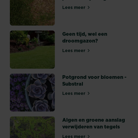
vroege
Lees meer
herfst
Hoe herstel je kale plekken
planten
zodat
ze
kunnen
Geen tijd, wel een
beginnen...
droomgazon?
Lees meer
Geen tijd, wel een droomga
Potgrond voor bloemen -
Substral
Lees meer
Potgrond voor bloemen - Su
Algen en groene aanslag
verwijderen van tegels
Lees meer