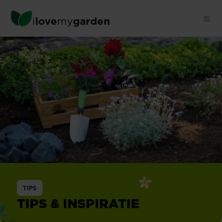
Skip
to
i
love
my
garden
main
content
TIPS
TIPS & INSPIRATIE