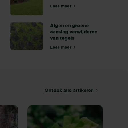
Lees meer
Geen tijd, wel een droomgazon
ale plekken in jouw gazon?
Algen en groene
aanslag verwijderen
van tegels
oemen - Substral
Lees meer
Algen en groene aanslag verwij
Ontdek alle artikelen