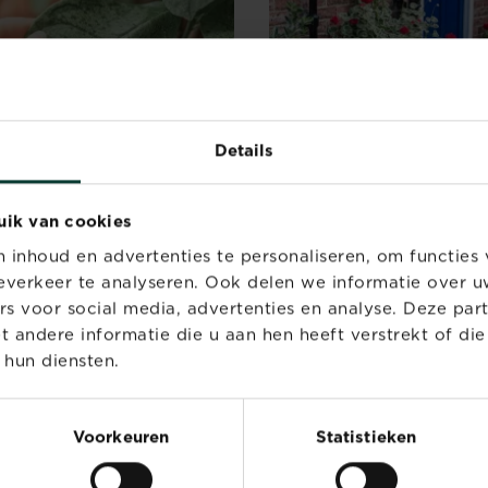
Details
st voorkomende
10 inspirerende voorbe
enziekten herkennen
van voortuinen die je zel
uik van cookies
toepassen
nziektes worden vaak
inhoud en advertenties te personaliseren, om functies 
zaakt door schimmels,
Een verzorgde voortuin kan
verkeer te analyseren. Ook delen we informatie over u
iën en virussen, maar ook door
wonderen doen. Het is uitno
rs voor social media, advertenties en analyse. Deze par
...
een weergave van jouw persoo
andere informatie die u aan hen heeft verstrekt of di
 hun diensten.
Voorkeuren
Statistieken