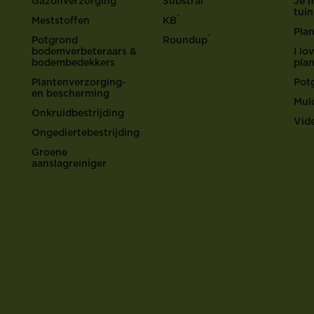
Gazonverzorging
Substral
Je 
tui
®
Meststoffen
KB
Pla
®
Potgrond
Roundup
bodemverbeteraars &
I l
bodembedekkers
pla
Plantenverzorging-
Pot
en bescherming
Mul
Onkruidbestrijding
Vid
Ongediertebestrijding
Groene
aanslagreiniger