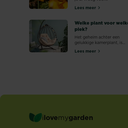
Lees meer
Bloembollen voor bl
Welke plant voor welk
plek?
Het geheim achter een
gelukkige kamerplant, is...
Lees meer
Welke plant voor w
PAGINATION
i
love
my
garden