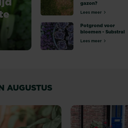
ijd
gazon?
te
Lees meer
Hoe herstel je k
Potgrond voor
bloemen - Substral
llen te planten?
Lees meer
Potgrond voor bl
IN AUGUSTUS