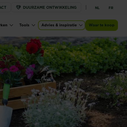
ACT
DUURZAME ONTWIKKELING
NL
FR
rken
Tools
Advies & inspiratie
Waar te koop