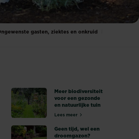
ngewenste gasten, ziektes en onkruid
Meer biodiversiteit
voor een gezonde
en natuurlijke tuin
erplant kiezen
Lees meer
Meer biodiversiteit voor een ge
Geen tijd, wel een
droomgazon?