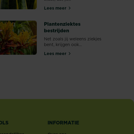
Lees meer
Woonplanten: Evergreens
Plantenziektes
bestrijden
Net zoals jij weleens ziekjes
bent, krijgen ook...
Lees meer
Plantenziektes bestrijden
kamerplanten nodig hebben?
OLS
INFORMATIE