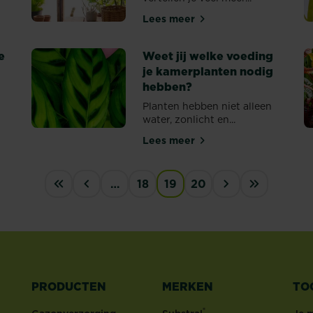
Lees meer
ije bijen
Zieke planten herkennen
e
Weet jij welke voeding
je kamerplanten nodig
hebben?
Planten hebben niet alleen
water, zonlicht en...
elke plek?
Lees meer
Weet jij welke voeding je 
…
18
19
20
First
‹
›
last
PRODUCTEN
MERKEN
TO
®