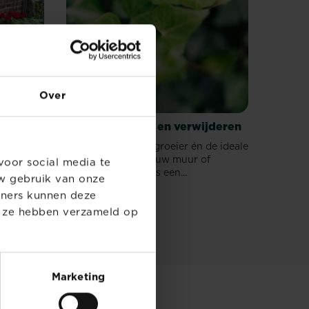
Over
elden
Klimop snoeien en verwijderen
f kan
Stevig, een goede groeier én de ideale
aankleding voor jouw muur of
voor social media te
schutting: klimop is een...
w gebruik van onze
digend,
tners kunnen deze
nlijke...
e ze hebben verzameld op
Marketing