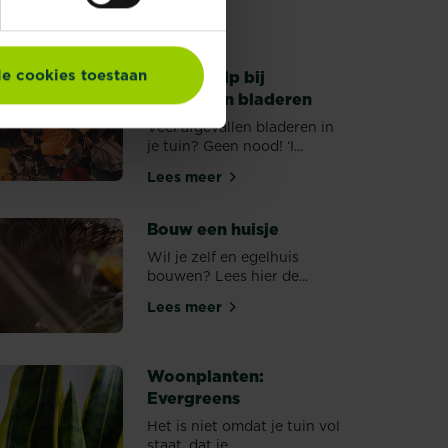
le cookies toestaan
Eerste hulp bij
afgevallen bladeren
Veel afgevallen bladeren in
je tuin? Geen nood! ‘I...
Lees meer
Eerste hulp bij afgevallen bladeren
Bouw een huisje
Wil je zelf en egelhuis
bouwen? Lees hier de...
Lees meer
Bouw een huisje
Woonplanten:
Evergreens
Het is niet omdat je tuin vol
staat, dat je...