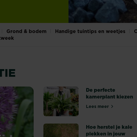
Grond & bodem
Handige tuintips en weetjes
O
kweek
TIE
De perfecte
kamerplant kiezen
Lees meer
De perfecte kam
Hoe herstel je kale
plekken in jouw