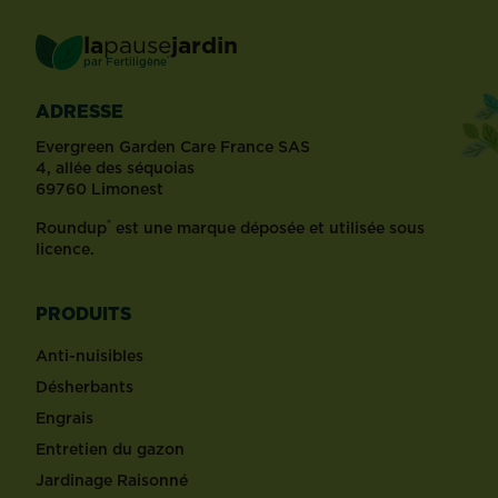
la
pause
jardin
®
par
Fertiligène
ADRESSE
Evergreen Garden Care France SAS
4, allée des séquoias
69760 Limonest
®
Roundup
est une marque déposée et utilisée sous
licence.
PRODUITS
Anti-nuisibles
Désherbants
Engrais
Entretien du gazon
Jardinage Raisonné