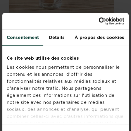
Piquez trois cure-dents dans un noyau
d’avocat.
Consentement
Détails
À propos des cookies
Remplissez un verre d’eau et posez le
noyau juste au-dessus de la surface de
l’eau.
Ce site web utilise des cookies
Dès que des racines commencent à
Les cookies nous permettent de personnaliser le
apparaître, empotez le noyau selon la
contenu et les annonces, d'offrir des
procédure décrite ci-dessus.
fonctionnalités relatives aux médias sociaux et
COMMENT ENTRETENIR LA
d'analyser notre trafic. Nous partageons
JEUNE PLANTE
également des informations sur l'utilisation de
notre site avec nos partenaires de médias
sociaux, des annonces et d'analyse, qui peuvent
Le jeune avocatier a besoin de soleil pour se
développer, sans quoi il ne donnera jamais
combiner celles-ci avec d'autres informations que
qu’une longue tige dénudée avec quelques
vous leur avez fournies ou qu'ils ont collectées
feuilles à son sommet. Des températures
lors de votre utilisation de leurs services.