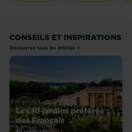
CONSEILS ET INSPIRATIONS
Découvrez tous les articles
Les 10 jardins préférés
des Français
Quand
En savoir plus