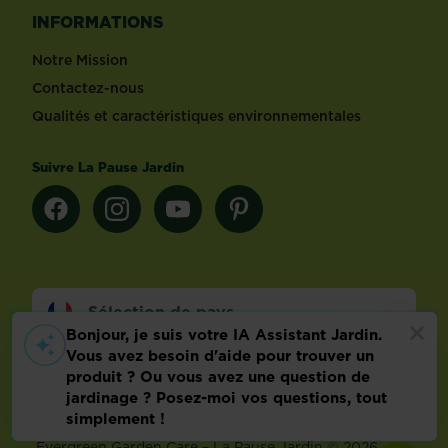
INFORMATIONS
Notre Mission
Contactez-nous
Qualités et caractéristiques environnementales
Suivre La Pause Jardin
Sélection de pays
Footer
Mentions légales
FAQ
Politique relative aux données personnelles
Préférences de cookies
Evergreen Garden Care – La Pause Jardin © 2026 –