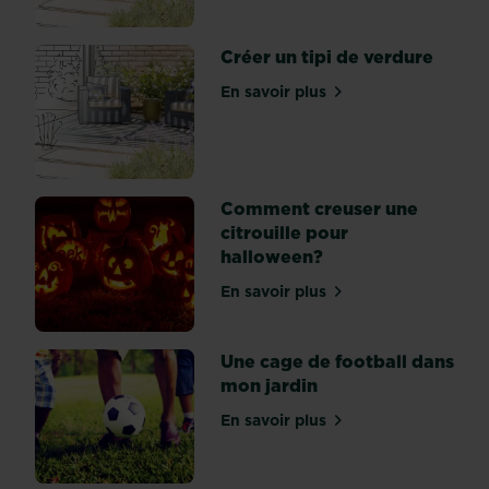
ressemblent
à
Créer un tipi de verdure
des
sanctuaires
En savoir plus
sur Créer un tipi de verdu
dédiés
à
la
sérénité,
à
Comment creuser une
la
citrouille pour
paix
halloween?
et
En savoir plus
à
sur Comment creuser une c
la...
Une cage de football dans
mon jardin
En savoir plus
sur Une cage de football d