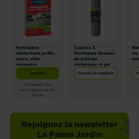
Fertiligène
Capinea X
Na
désherbant jardin,
Fertiligène Rouleau
de
cours, allée
de paillage
mul
concentré
sécheresse et gel
Acheter
Trouver un magasin
T
Fertiligène désherbant jardin, cours, allée concentré
Comparez les
revendeurs et les
stocks
Rejoignez la newsletter
La Pause Jardin