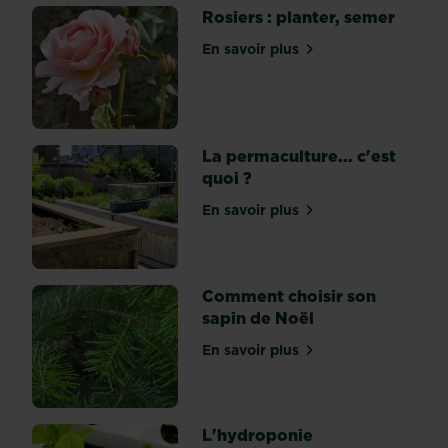
être
Rosiers : planter, semer
sûr
d’apporter
En savoir plus
sur Rosiers : planter, seme
le
bon
élément
à
La permaculture... c'est
nos
quoi ?
végétaux
chéris
En savoir plus
sur La permaculture... c'es
?
Voici
nos
conseils...
Comment choisir son
Quel
sapin de Noël
est
En savoir plus
le
sur Comment choisir son s
rôle
d'un
terreau...
L'hydroponie