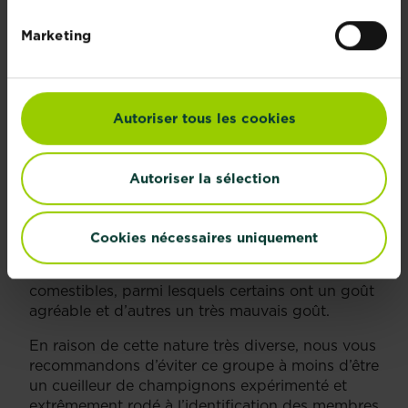
Marketing
Identifier les champignons : les lactaires
Autoriser tous les cookies
LES RUSSULES
La famille des russules
(appelées en anglais «
Autoriser la sélection
brittlegills » c’est-à-dire « lamelles cassantes »
car elles possèdent en effet un pied et des
lamelles cassants)
est l’une des familles les plus
Cookies nécessaires uniquement
diverses, car elle recouvre un vaste ensemble de
champignons toxiques et de champignons
comestibles, parmi lesquels certains ont un goût
agréable et d’autres un très mauvais goût.
En raison de cette nature très diverse, nous vous
recommandons d’éviter ce groupe à moins d’être
un cueilleur de champignons expérimenté et
extrêmement rodé à l’identification des membres