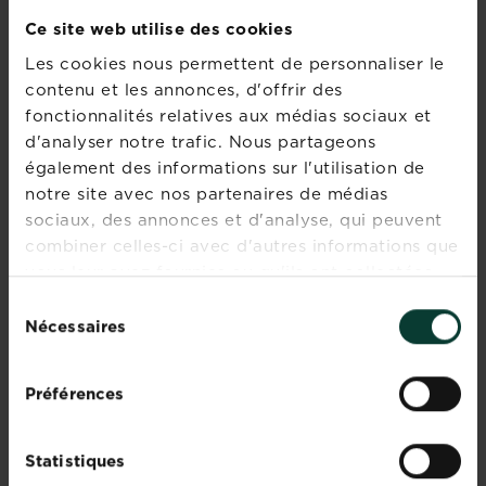
LES LACTAIRES (FAMILLE DES
Ce site web utilise des cookies
LACTARIUS)
Les cookies nous permettent de personnaliser le
contenu et les annonces, d'offrir des
Jusqu’à ce que vous deveniez plus expert(e)
fonctionnalités relatives aux médias sociaux et
dans l’art de distinguer précisément chacun des
d'analyser notre trafic. Nous partageons
membres de cette famille, mieux vaut vous tenir
également des informations sur l'utilisation de
à l’écart de ce groupe, car la majorité des
notre site avec nos partenaires de médias
lactaires sont vénéneux.
sociaux, des annonces et d'analyse, qui peuvent
Le moyen de reconnaître les lactaires vous est
combiner celles-ci avec d'autres informations que
suggéré par leur nom : une substance laiteuse
vous leur avez fournies ou qu'ils ont collectées
s’écoule des lamelles des lactaires.
lors de votre utilisation de leurs services.
Sélection
Nécessaires
du
consentement
Préférences
Statistiques