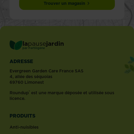
Trouver un magasin
la
pause
jardin
®
par
Fertiligène
ADRESSE
Evergreen Garden Care France SAS
4, allée des séquoias
69760 Limonest
®
Roundup
est une marque déposée et utilisée sous
licence.
PRODUITS
Anti-nuisibles