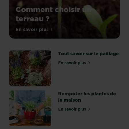
Comment choisir un
terreau ?
Les
En savoir plus
sur Comment choisir un terreau ?
terreaux,
les
terres
Tout savoir sur le paillage
et
les
En savoir plus
sur Tout savoir sur le paill
substrats,
il
y
en
a
Rempoter les plantes de
pléthore.
la maison
Comment
En savoir plus
s’y
sur Rempoter les plantes 
retrouver
pour