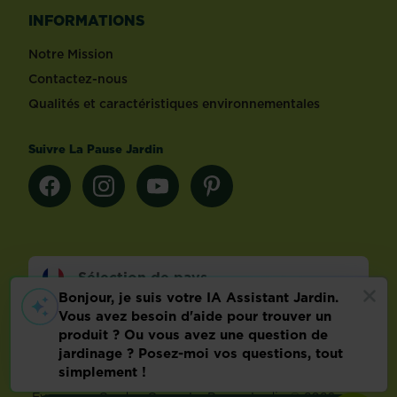
INFORMATIONS
Notre Mission
Contactez-nous
Qualités et caractéristiques environnementales
Suivre La Pause Jardin
Sélection de pays
Footer
Mentions légales
FAQ
Politique relative aux données personnelles
Préférences de cookies