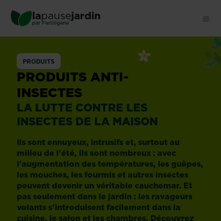
Skip
la
pause
jardin
to
®
par
Fertiligène
main
content
Insectes
PRODUITS
de
PRODUITS ANTI-
INSECTES
la
LA LUTTE CONTRE LES
INSECTES DE LA MAISON
maison
Ils sont ennuyeux, intrusifs et, surtout au
milieu de l'été, ils sont nombreux : avec
l'augmentation des températures, les guêpes,
les mouches, les fourmis et autres insectes
peuvent devenir un véritable cauchemar. Et
pas seulement dans le jardin : les ravageurs
volants s'introduisent facilement dans la
cuisine, le salon et les chambres. Découvrez