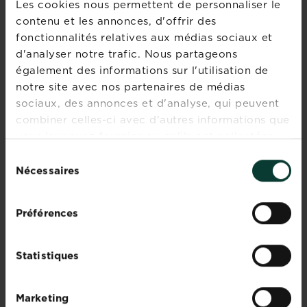
Les cookies nous permettent de personnaliser le
la
contenu et les annonces, d'offrir des
Tout savoir sur le paillage
tomate
fonctionnalités relatives aux médias sociaux et
(Solanum
En savoir plus
sur Tout savoir sur le paill
d'analyser notre trafic. Nous partageons
lycopersicum
également des informations sur l'utilisation de
)
donne
notre site avec nos partenaires de médias
un
sociaux, des annonces et d'analyse, qui peuvent
coup
combiner celles-ci avec d'autres informations que
Les maladies et parasites
d’éclat
du rosier
vous leur avez fournies ou qu'ils ont collectées
à
lors de votre utilisation de leurs services.
Sélection
En savoir plus
nos
sur Les maladies et parasit
Nécessaires
du
assiettes
consentement
avec
ses
Préférences
Réussir la plantation des
couleurs
fraises : conseils et
pimpantes
astuces
:
Statistiques
rouge,
En savoir plus
sur Réussir la plantation de
jaune,
orange,
Marketing