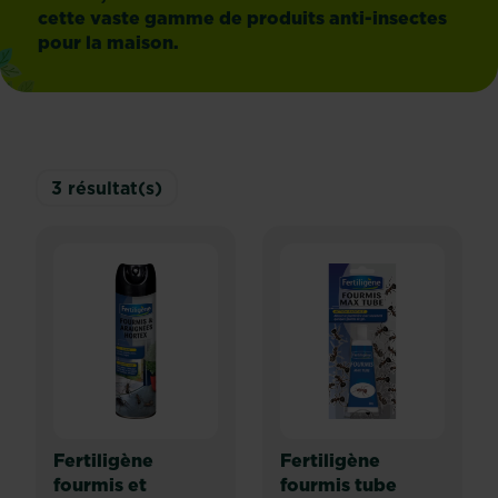
cette vaste gamme de produits anti-insectes
pour la maison.
3
résultat(s)
Fertiligène
Fertiligène
fourmis et
fourmis tube