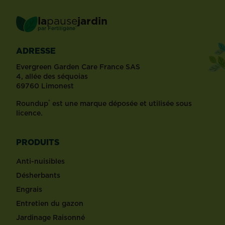
la
pause
jardin
®
par
Fertiligène
ADRESSE
Evergreen Garden Care France SAS
4, allée des séquoias
69760 Limonest
®
Roundup
est une marque déposée et utilisée sous
licence.
PRODUITS
Anti-nuisibles
Désherbants
Engrais
Entretien du gazon
Jardinage Raisonné