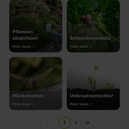
Pflanzen
abspritzen
Schneckenschutz
Mehr lesen
Mehr lesen
Mückenarten
Unkrautvernichter
Mehr lesen
Mehr lesen
PAGINATION
1
First disabled
Previous disabled
Next ›
Last »