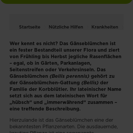
Startseite
Nützliche Hilfen
Krankheiten
Gä
Wer kennt es nicht? Das Gänseblümchen ist
ein fester Bestandteil unserer Flora und ziert
von Frühling bis Herbst jegliche Rasenflächen
– egal, ob in Gärten, Parkanlagen,
Seitenstreifen oder Verkehrsinseln. Das
Gänseblümchen
(Bellis perennis)
gehört zu
der Gänseblümchen-Gattung
(Bellis)
der
Familie der Korbblütler. Ihr lateinischer Name
setzt sich aus dem lateinischen Wort für
„hübsch“ und „immerwährend“ zusammen –
eine treffende Beschreibung.
Hierzulande ist das Gänseblümchen eine der
bekanntesten Pflanzenarten. Die ausdauernde,
krautige Pflanze ist eine sogenannte