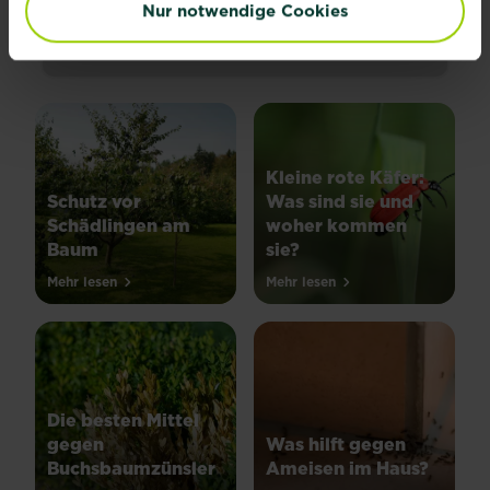
Nur notwendige Cookies
Kleine rote Käfer:
Schutz vor
Was sind sie und
Schädlingen am
woher kommen
Baum
sie?
Mehr lesen
Mehr lesen
Die besten Mittel
gegen
Was hilft gegen
Buchsbaumzünsler
Ameisen im Haus?