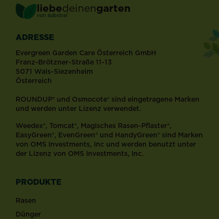
liebe
deinen
garten
®
von Substral
ADRESSE
Evergreen Garden Care Österreich GmbH
Franz-Brötzner-Straße 11-13
5071 Wals-Siezenheim
Österreich
ROUNDUP® und Osmocote® sind eingetragene Marken
und werden unter Lizenz verwendet.
Weedex®, Tomcat®, Magisches Rasen-Pflaster®,
EasyGreen®, EvenGreen® und HandyGreen® sind Marken
von OMS Investments, Inc und werden benutzt unter
der Lizenz von OMS Investments, Inc.
PRODUKTE
Rasen
Dünger