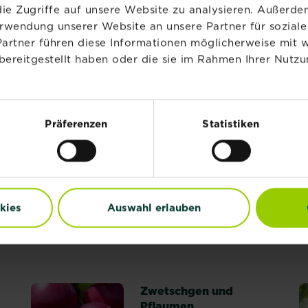
ie Zugriffe auf unsere Website zu analysieren. Außerd
erwendung unserer Website an unsere Partner für sozia
Partner führen diese Informationen möglicherweise mit 
Rasenpflege in Herbst
bereitgestellt haben oder die sie im Rahmen Ihrer Nutzu
und Winter
Die beste Pflege für den
Rasen während der...
Mehr lesen
Präferenzen
Statistiken
über Rasenpflege in Herbs
e und Stechapfel
Rasen im Sommerstress
Während eines langen
Sommers ist der Rasen so...
kies
Auswahl erlauben
Mehr lesen
über Rasen im Sommerstre
n: Ursachen und Bekämpfung
Zwetschgen und
Pflaumen