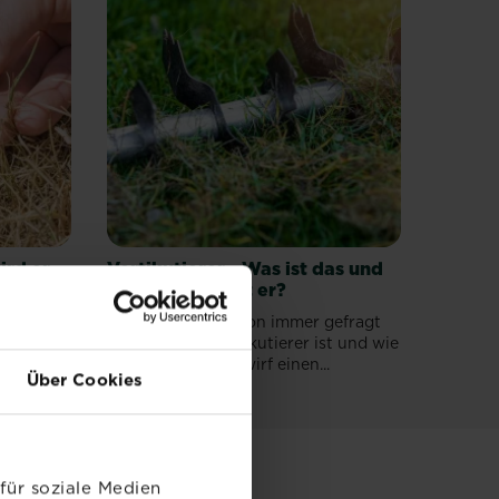
ird er
Vertikutierer - Was ist das und
wie funktioniert er?
h schön,
Wenn du dich schon immer gefragt
hast, was ein Vertikutierer ist und wie
eider...
man ihn benutzt, wirf einen...
Über Cookies
für soziale Medien