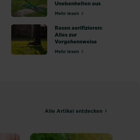
Unebenheiten aus
Mehr lesen
 Ratgeber zum Nachlesen
über Rasen ebnen: So gleichst
Rasen aerifizieren:
Alles zur
Vorgehensweise
Mehr lesen
über Rasen aerifizieren: Alles
heiten erkennen, behandeln und vorbeugen
Alle Artikel entdecken