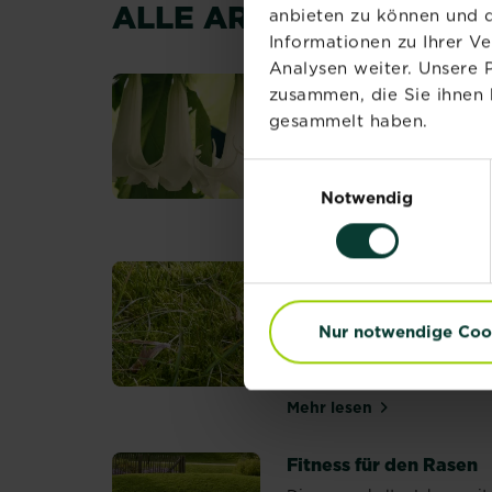
ALLE ARTIKEL (378)
anbieten zu können und d
Informationen zu Ihrer V
Analysen weiter. Unsere 
Engelstrompete und
zusammen, die Sie ihnen 
Stechapfel
gesammelt haben.
Die Gattung Brugmansia
(Engelstrompete) wird
Einwilligungsauswahl
noch...
Notwendig
Mehr lesen
über Engelstrompet
Moos im Rasen:
Ursachen und
Bekämpfung
Nur notwendige Coo
Überblick: Moos in der
Natur vs. Moos im Rasen...
Mehr lesen
über Moos im Rase
Fitness für den Rasen