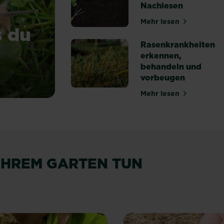
Nachlesen
Mehr lesen
über Magazine &
s du
Rasenkrankheiten
erkennen,
behandeln und
vorbeugen
 was du wissen solltest!
Mehr lesen
über Rasenkrank
 IHREM GARTEN TUN