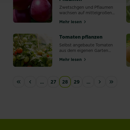
Zwetschgen und Pflaumen
wachsen auf mittelgroßen...
n Rasen
Mehr lesen
über Zwetschgen und Pfla
Tomaten pflanzen
Selbst angebaute Tomaten
aus dem eigenen Garten...
Mehr lesen
n
über Tomaten pflanzen
…
27
28
29
…
First
‹
›
last