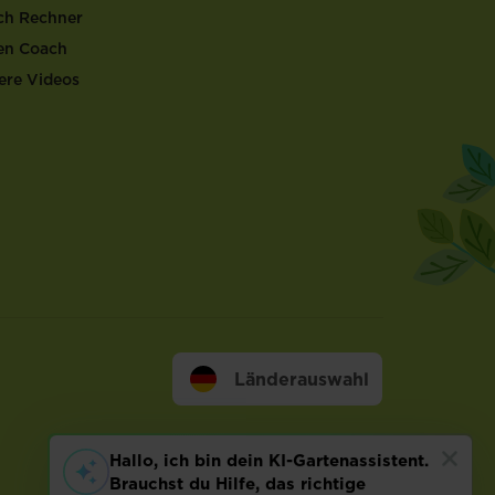
ch Rechner
en Coach
ere Videos
Länderauswahl