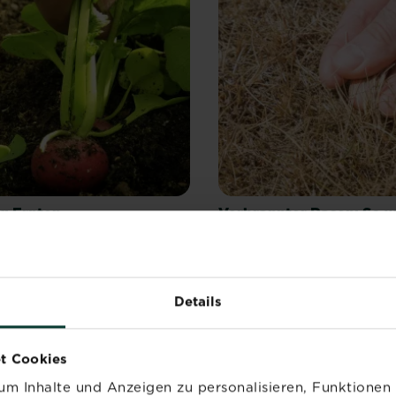
ig Ernten
Verbrannter Rasen: So w
wieder grün!
llen natürlich auch die
e unserer Arbeit ernten, doch
Die Sommertage sind wirklic
rnten wir beim falschen...
aber die Trockenheit und die
Hitzewelle setzen dem Rasen l
Details
t Cookies
m Inhalte und Anzeigen zu personalisieren, Funktionen 