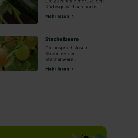
Die Zucchini gehört zu den
Kürbisgewächsen und ist...
Mehr lesen
über Zucchini pflanzen
umen
Stachelbeere
Die anspruchslosen
Sträucher der
Stachelbeere...
Mehr lesen
über Stachelbeere