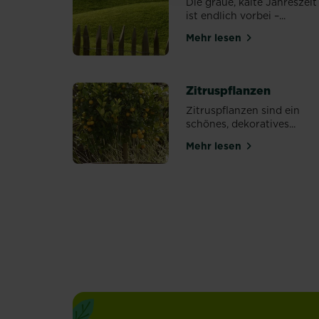
Die graue, kalte Jahreszeit
ist endlich vorbei –...
Mehr lesen
über Fitness für de
Zitruspflanzen
Zitruspflanzen sind ein
schönes, dekoratives...
Mehr lesen
über Zitruspflanze
PAGINATION