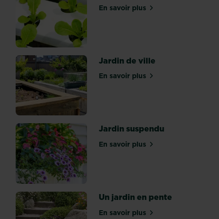
permanente’
En savoir plus
est
sur L'hydroponie
une
méthode
qui
se
Jardin de ville
veut
globale
En savoir plus
sur Jardin de ville
et
qui
propose
des
Jardin suspendu
solutions
préconisant
En savoir plus
sur Jardin suspendu
des
systèmes
agricoles,
des
habitats...
Un jardin en pente
En savoir plus
sur Un jardin en pente