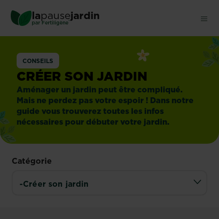
Skip
la
pause
jardin
to
®
par
Fertiligène
main
content
CONSEILS
CRÉER SON JARDIN
Aménager un jardin peut être compliqué.
Mais ne perdez pas votre espoir ! Dans notre
guide vous trouverez toutes les infos
nécessaires pour débuter votre jardin.
Catégorie