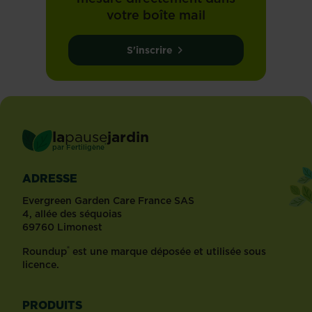
votre boîte mail
S'inscrire
la
pause
jardin
®
par
Fertiligène
ADRESSE
Evergreen Garden Care France SAS
4, allée des séquoias
69760 Limonest
®
Roundup
est une marque déposée et utilisée sous
licence.
PRODUITS