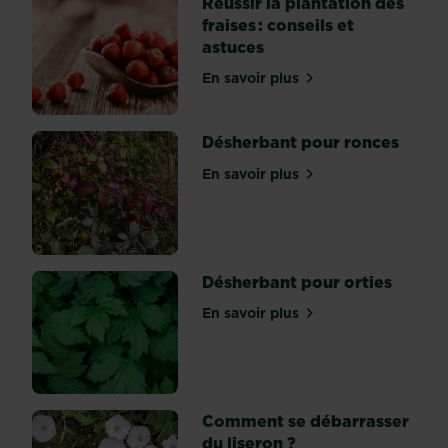
Réussir la plantation des
orange,
fraises : conseils et
et
même
astuces
verte
ou
En savoir plus
sur Réussir la plantation de
noire.
Pour
en
Désherbant pour ronces
découvrir
toutes
En savoir plus
les...
sur Désherbant pour ronc
Désherbant pour orties
En savoir plus
sur Désherbant pour ortie
Comment se débarrasser
du liseron ?