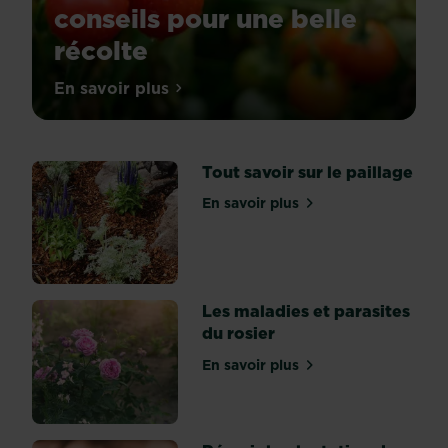
conseils pour une belle
récolte
Star
En savoir plus
sur Quand et comment planter les tomate
de
l’été,
la
tomate
(Solanum
Tout savoir sur le paillage
lycopersicum
)
En savoir plus
sur Tout savoir sur le paill
donne
un
coup
d’éclat
à
nos
Les maladies et parasites
assiettes
du rosier
avec
ses
En savoir plus
sur Les maladies et parasit
couleurs
pimpantes
:
rouge,
jaune,