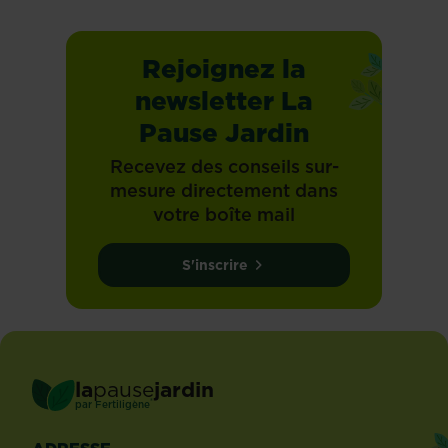
Rejoignez la
newsletter La
Pause Jardin
Recevez des conseils sur-
mesure directement dans
votre boîte mail
S'inscrire
la
pause
jardin
®
par
Fertiligène