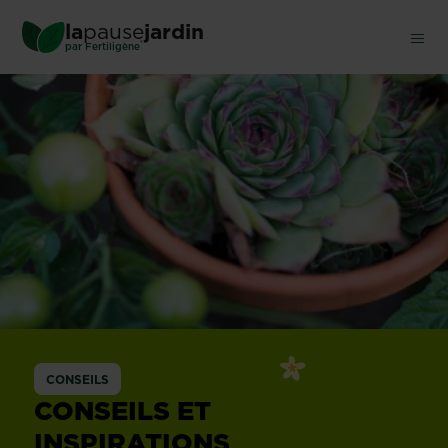
Skip
la
pause
jardin
to
®
par
Fertiligène
main
content
CONSEILS
CONSEILS ET
INSPIRATIONS