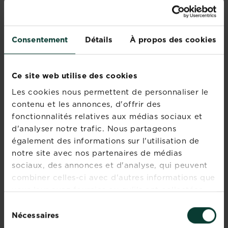
Consentement
Détails
À propos des cookies
Ce site web utilise des cookies
Les cookies nous permettent de personnaliser le
contenu et les annonces, d'offrir des
fonctionnalités relatives aux médias sociaux et
d'analyser notre trafic. Nous partageons
Comment utiliser un désherbant concentré ?
également des informations sur l'utilisation de
Pour nettoyer vos espaces verts des mauvaises...
notre site avec nos partenaires de médias
En savoir plus
sociaux, des annonces et d'analyse, qui peuvent
sur Comment utiliser un désherbant concentré ?
combiner celles-ci avec d'autres informations que
vous leur avez fournies ou qu'ils ont collectées
lors de votre utilisation de leurs services.
Sélection
Nécessaires
du