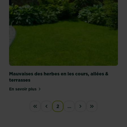
Mauvaises des herbes en les cours, allées &
terrasses
En savoir plus
sur Mauvaises des herbes en les cours, allées & ter
PAGINATION
2
…
First
‹
›
last