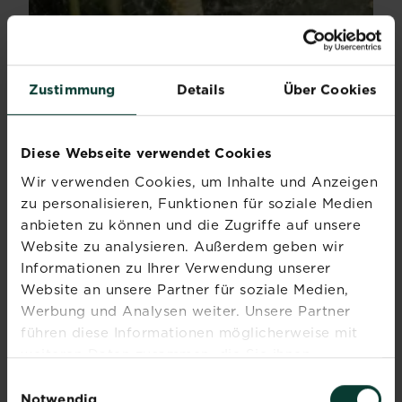
Zustimmung
Details
Über Cookies
Gespinstmotte an Bäumen & Sträuchern
Beschreibung Verschiedene Gespinstmottenarten...
Mehr lesen
Diese Webseite verwendet Cookies
über Gespinstmotte an Bäumen & Sträuchern
Wir verwenden Cookies, um Inhalte und Anzeigen
zu personalisieren, Funktionen für soziale Medien
anbieten zu können und die Zugriffe auf unsere
Website zu analysieren. Außerdem geben wir
Informationen zu Ihrer Verwendung unserer
Website an unsere Partner für soziale Medien,
Werbung und Analysen weiter. Unsere Partner
führen diese Informationen möglicherweise mit
weiteren Daten zusammen, die Sie ihnen
bereitgestellt haben oder die sie im Rahmen Ihrer
Einwilligungsauswahl
Nutzung der Dienste gesammelt haben.
Notwendig