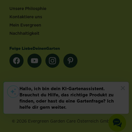
Unsere Philosphie
Kontaktiere uns
Mein Evergreen
Nachhaltigkeit
Folge LiebeDeinenGarten
Länderauswahl
Footer
Impressum & AGB
Datenschutz
Cookie-Einstellungen
©
2026 Evergreen Garden Care Österreich GmbH