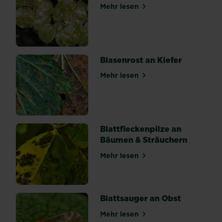
unterstützen
Mehr lesen
über Birnengitterrost
unsere
Gartenarbeiten
mit
ihren
wirkungsvollen
Eigenschaften.
Blasenrost an Kiefer
Die
SUBSTRAL®️
Mehr lesen
über Blasenrost an Kiefer
Naturen®️...
Blattfleckenpilze an
Bäumen & Sträuchern
Mehr lesen
über Blattfleckenpilze an 
Blattsauger an Obst
Mehr lesen
über Blattsauger an Obst