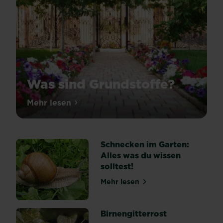
Was sind Grundstoffe?
Grundstoffe
Mehr lesen
über Was sind Grundstoffe?
sind
Substanzen
aus
der
Natur,
Schnecken im Garten:
die
Alles was du wissen
beim
solltest!
Schutz
deiner
Mehr lesen
Pflanzen
über Schnecken im Garten: A
von
Nutzen
sind.
Birnengitterrost
Sie