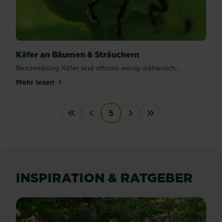
Käfer an Bäumen & Sträuchern
Beschreibung Käfer sind oftmals wenig wählerisch...
Mehr lesen
über Käfer an Bäumen & Sträuchern
PAGINATION
5
« First
‹‹
››
Last »
INSPIRATION & RATGEBER