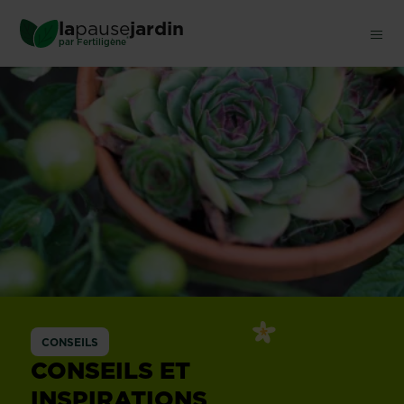
Skip
la
pause
jardin
to
®
par
Fertiligène
main
content
CONSEILS
CONSEILS ET
INSPIRATIONS