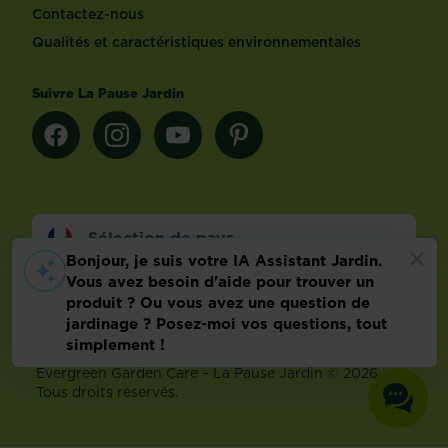
Contactez-nous
Qualités et caractéristiques environnementales
Suivre La Pause Jardin
Sélection de pays
Footer
Mentions légales
FAQ
Politique relative aux données personnelles
Préférences de cookies
Evergreen Garden Care – La Pause Jardin © 2026 –
Tous droits réservés.