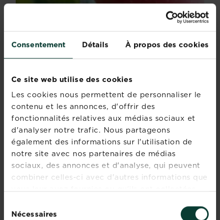
Consentement
Détails
À propos des cookies
Ce site web utilise des cookies
Les cookies nous permettent de personnaliser le
contenu et les annonces, d'offrir des
fonctionnalités relatives aux médias sociaux et
d'analyser notre trafic. Nous partageons
Tout savoir sur les arbres fruitiers colonnaires
également des informations sur l'utilisation de
Idéaux pour les petits jardins, les balcons ou les...
notre site avec nos partenaires de médias
En savoir plus
sur Tout savoir sur les arbres fruitiers colonnaires
sociaux, des annonces et d'analyse, qui peuvent
combiner celles-ci avec d'autres informations que
vous leur avez fournies ou qu'ils ont collectées
lors de votre utilisation de leurs services.
Sélection
Nécessaires
du