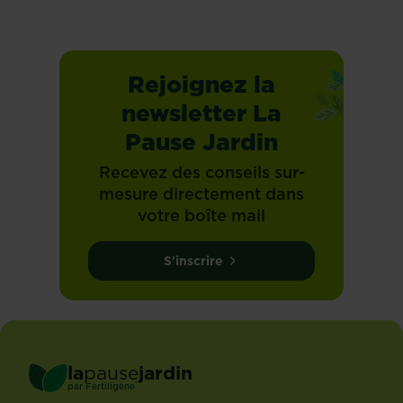
Rejoignez la
newsletter La
Pause Jardin
Recevez des conseils sur-
mesure directement dans
votre boîte mail
S'inscrire
la
pause
jardin
®
par
Fertiligène