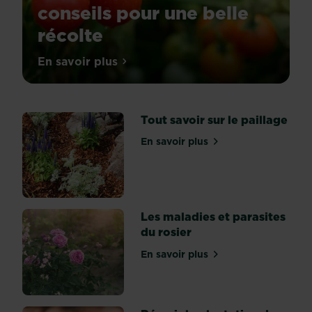
conseils pour une belle
récolte
Star
En savoir plus
sur Quand et comment planter les tomate
de
l’été,
la
tomate
(Solanum
Tout savoir sur le paillage
lycopersicum
)
En savoir plus
sur Tout savoir sur le paill
donne
un
coup
d’éclat
à
nos
Les maladies et parasites
assiettes
du rosier
avec
ses
En savoir plus
sur Les maladies et parasit
couleurs
pimpantes
:
rouge,
jaune,