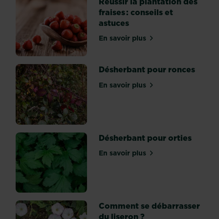
Réussir la plantation des
orange,
fraises : conseils et
et
même
astuces
verte
ou
En savoir plus
sur Réussir la plantation de
noire.
Pour
en
Désherbant pour ronces
découvrir
toutes
En savoir plus
les...
sur Désherbant pour ronc
Désherbant pour orties
En savoir plus
sur Désherbant pour ortie
Comment se débarrasser
du liseron ?