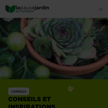
Skip
la
pause
jardin
to
®
par
Fertiligène
main
content
CONSEILS
CONSEILS ET
INSPIRATIONS