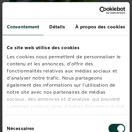
Consentement
Détails
À propos des cookies
Ce site web utilise des cookies
Les cookies nous permettent de personnaliser le
contenu et les annonces, d'offrir des
fonctionnalités relatives aux médias sociaux et
d'analyser notre trafic. Nous partageons
Taille du pommier : quand et comment tailler
les pommiers
également des informations sur l'utilisation de
notre site avec nos partenaires de médias
La taille des arbres fruitiers dont celle des...
sociaux, des annonces et d'analyse, qui peuvent
En savoir plus
sur Taille du pommier : quand et comment tailler 
combiner celles-ci avec d'autres informations que
vous leur avez fournies ou qu'ils ont collectées
lors de votre utilisation de leurs services.
Sélection
Nécessaires
du