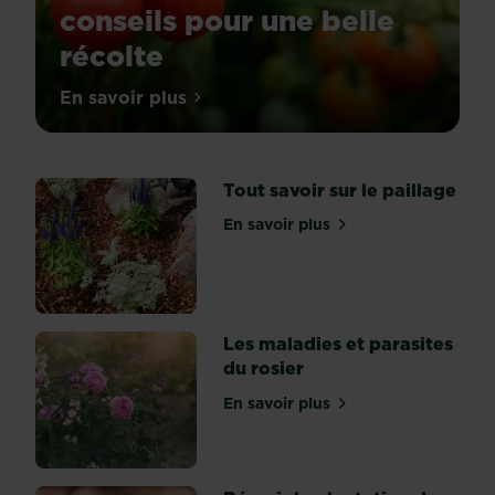
conseils pour une belle
récolte
Star
En savoir plus
sur Quand et comment planter les tomate
de
l’été,
la
tomate
(Solanum
Tout savoir sur le paillage
lycopersicum
)
En savoir plus
sur Tout savoir sur le paill
donne
un
coup
d’éclat
à
nos
Les maladies et parasites
assiettes
du rosier
avec
ses
En savoir plus
sur Les maladies et parasit
couleurs
pimpantes
:
rouge,
jaune,