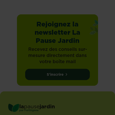
Rejoignez la
newsletter La
Pause Jardin
Recevez des conseils sur-
mesure directement dans
votre boîte mail
S'inscrire
la
pause
jardin
®
par
Fertiligène