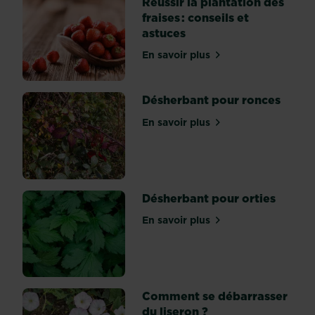
Réussir la plantation des
orange,
fraises : conseils et
et
même
astuces
verte
ou
En savoir plus
sur Réussir la plantation de
noire.
Pour
en
Désherbant pour ronces
découvrir
toutes
En savoir plus
les...
sur Désherbant pour ronc
Désherbant pour orties
En savoir plus
sur Désherbant pour ortie
Comment se débarrasser
du liseron ?