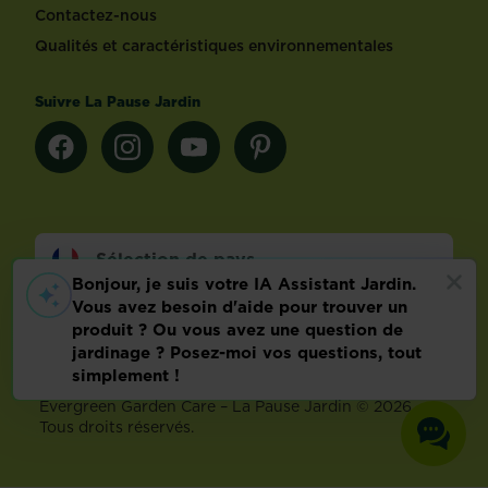
Contactez-nous
Qualités et caractéristiques environnementales
Suivre La Pause Jardin
Sélection de pays
Footer
Mentions légales
FAQ
Politique relative aux données personnelles
Préférences de cookies
Evergreen Garden Care – La Pause Jardin © 2026 –
Tous droits réservés.