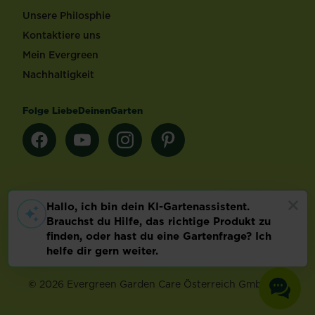
Unsere Philosphie
Kontaktiere uns
Mein Evergreen
Nachhaltigkeit
Folge LiebeDeinenGarten
Länderauswahl
Footer
Impressum & AGB
Datenschutz
Cookie-Einstellungen
©
2026 Evergreen Garden Care Österreich GmbH