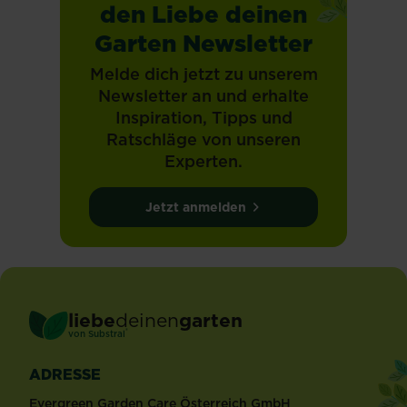
den Liebe deinen
Garten Newsletter
Melde dich jetzt zu unserem
Newsletter an und erhalte
Inspiration, Tipps und
Ratschläge von unseren
Experten.
Jetzt anmelden
liebe
deinen
garten
®
von Substral
ADRESSE
Evergreen Garden Care Österreich GmbH