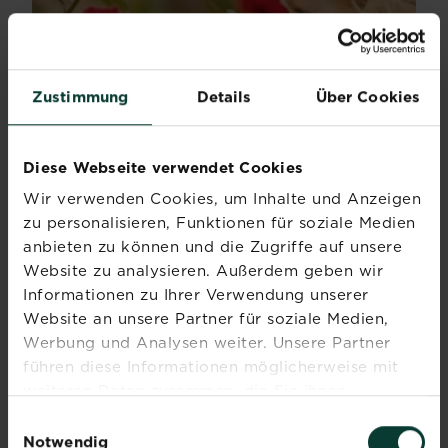
Zustimmung
Details
Über Cookies
Diese Webseite verwendet Cookies
Wir verwenden Cookies, um Inhalte und Anzeigen
Der Duftgarten
zu personalisieren, Funktionen für soziale Medien
anbieten zu können und die Zugriffe auf unsere
Machen Sie einen "Schnupperkurs" und riechen Sie...
Website zu analysieren. Außerdem geben wir
Mehr lesen
über Der Duftgarten
Informationen zu Ihrer Verwendung unserer
Website an unsere Partner für soziale Medien,
Werbung und Analysen weiter. Unsere Partner
führen diese Informationen möglicherweise mit
weiteren Daten zusammen, die Sie ihnen
bereitgestellt haben oder die sie im Rahmen Ihrer
Einwilligungsauswahl
Nutzung der Dienste gesammelt haben.
Notwendig