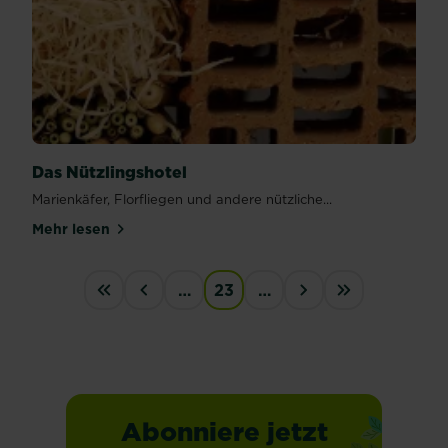
Das Nützlingshotel
Marienkäfer, Florfliegen und andere nützliche...
Mehr lesen
über Das Nützlingshotel
PAGINATION
…
23
…
First
‹
›
last
Abonniere jetzt