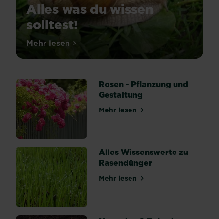
Alles was du wissen
solltest!
Schnecken
Mehr lesen
über Schnecken im Garten: Alles was du w
sind
in
unseren
Gärten
nicht
Rosen - Pflanzung und
gern
Gestaltung
gesehen.
Die
Mehr lesen
über Rosen - Pflanzung und
Übeltäter
kriechen
in
deine
Beete
Alles Wissenswerte zu
und
Rasendünger
machen
sich
Mehr lesen
über Alles Wissenswerte z
über
deine
Pflanzen
und
Ernte