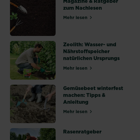
Magazine & Ratgeber
her.
zum Nachlesen
In
vielen
Mehr lesen
Fällen
über Magazine & Ratgeber 
können
gesamte
Jungpflanzen
von
Zeolith: Wasser- und
den...
Nährstoffspeicher
natürlichen Ursprungs
Mehr lesen
über Zeolith: Wasser- und 
Gemüsebeet winterfest
machen: Tipps &
Anleitung
Mehr lesen
über Gemüsebeet winterfes
Rasenratgeber