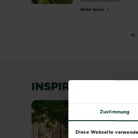
Schadbild Falscher...
Mehr lesen
über Falscher Mehl
PAGINATION
« 
INSPIRATION & R
Zustimmung
Diese Webseite verwende