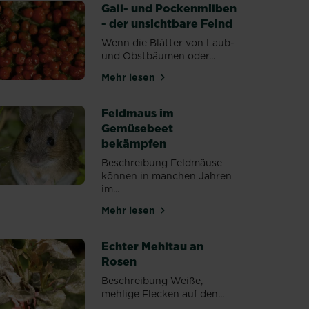
Gall- und Pockenmilben
- der unsichtbare Feind
Wenn die Blätter von Laub-
und Obstbäumen oder...
Mehr lesen
men & Sträuchern
über Gall- und Pockenmilben - der 
Feldmaus im
Gemüsebeet
bekämpfen
Beschreibung Feldmäuse
können in manchen Jahren
 & Sträuchern
im...
Mehr lesen
über Feldmaus im Gemüsebeet be
Echter Mehltau an
Rosen
Beschreibung Weiße,
mehlige Flecken auf den...