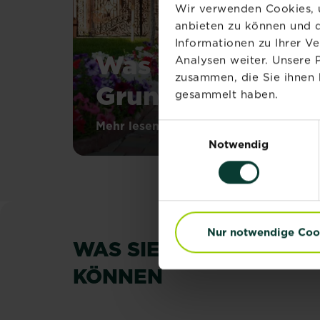
Wir verwenden Cookies, u
anbieten zu können und d
Informationen zu Ihrer V
Was sind
Analysen weiter. Unsere 
zusammen, die Sie ihnen 
Grundstoffe?
gesammelt haben.
Grundstoffe
Mehr lesen
Einwilligungsauswahl
über Was sind Grundstoffe?
sind
Notwendig
Substanzen
aus
der
Natur,
die
beim
Nur notwendige Coo
Schutz
WAS SIE IM AUGUST IN
deiner
Pflanzen
KÖNNEN
von
Nutzen
sind.
Sie