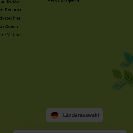
Mein Evergreen
ten Doktor
en Rechner
ch Rechner
en Coach
ere Videos
Länderauswahl