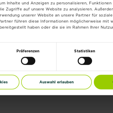
Löwenzahn im
m Inhalte und Anzeigen zu personalisieren, Funktionen 
Rasen bekämpfen:
ie Zugriffe auf unsere Website zu analysieren. Außerd
Tipps
erwendung unserer Website an unsere Partner für sozia
Partner führen diese Informationen möglicherweise mit 
Mehr lesen
über Löwenzahn 
bereitgestellt haben oder die sie im Rahmen Ihrer Nutzu
Kellerassel
Mehr lesen
über Kellerassel
Präferenzen
Statistiken
kies
Auswahl erlauben
 IHREM GARTEN TUN