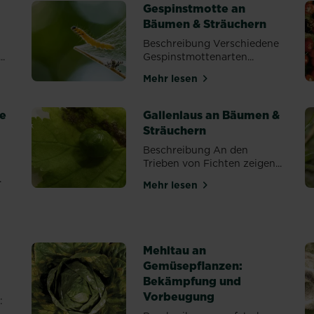
Gespinstmotte an
Bäumen & Sträuchern
Beschreibung Verschiedene
..
Gespinstmottenarten...
Mehr lesen
n Giersch? Tipps
über Gespinstmotte an Bäu
be
Gallenlaus an Bäumen &
Sträuchern
Beschreibung An den
Trieben von Fichten zeigen...
.
Mehr lesen
über Gallenlaus an Bäumen
ckenmilbe an Bäumen & Sträuchern
Mehltau an
Gemüsepflanzen:
Bekämpfung und
Vorbeugung
: