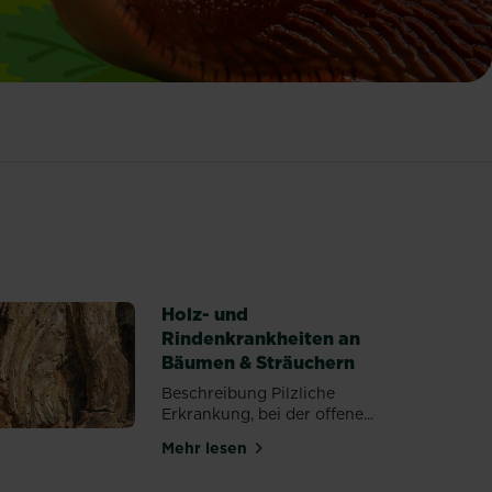
Holz- und
Rindenkrankheiten an
Bäumen & Sträuchern
Beschreibung Pilzliche
Erkrankung, bei der offene...
enecio jacobaea
Mehr lesen
über Holz- und Rindenkrankheiten