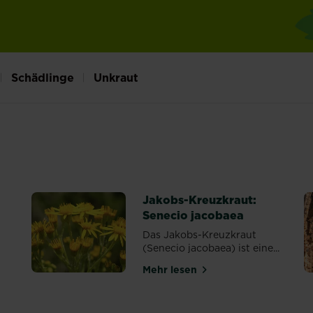
Schädlinge
Unkraut
Jakobs-Kreuzkraut:
Senecio jacobaea
Das Jakobs-Kreuzkraut
(Senecio jacobaea) ist eine...
Mehr lesen
über Jakobs-Kreuzkraut: S
taudenknöterich