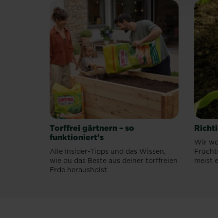
unterstützen
unsere
Gartenarbeiten
mit
ihren
wirkungsvollen
Eigenschaften.
Die
SUBSTRAL®️
Naturen®️...
Torffrei gärtnern – so
Richt
funktioniert’s
Wir wo
Alle Insider-Tipps und das Wissen,
Frücht
wie du das Beste aus deiner torffreien
meist e
Erde herausholst.