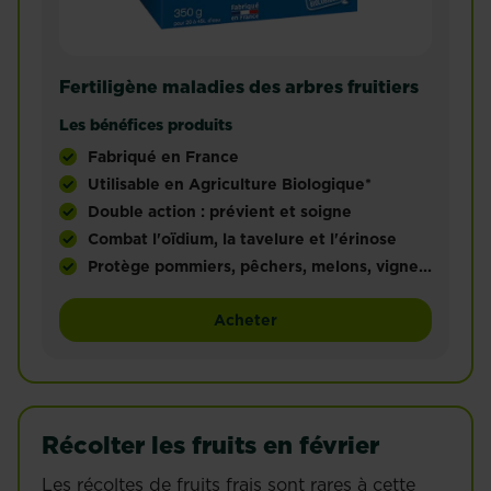
Fertiligène maladies des arbres fruitiers
Les bénéfices produits
Fabriqué en France
Utilisable en Agriculture Biologique*
Double action : prévient et soigne
Combat l'oïdium, la tavelure et l'érinose
Protège pommiers, pêchers, melons, vigne...
Prévient et soigne les maladies fréquentes des arbr
Fertiligène maladies des arb
Acheter
Récolter les fruits en février
Les récoltes de fruits frais sont rares à cette