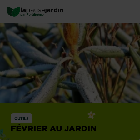
Skip
la
pause
jardin
to
®
par
Fertiligène
main
content
OUTILS
FÉVRIER AU JARDIN