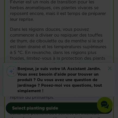
Février est un mois de transition pour les
herbes aromatiques, ces plantes vivaces se
reposent encore, mais il est temps de préparer
leur reprise.
Dans les régions douces, vous pouvez
commencer à diviser ou repiquer des touffes
de thym, de ciboulette ou de menthe si le sol
est bien drainé et les températures supérieures
à 5 °C. En revanche, dans les régions plus
froides, limitez-vous à la protection des plants
existants et à la planification des futurs semis.
Vérifiez les plantes en pot, retirez les feuilles
sèches et remplacez la couche superficielle de
terre par un mélange frais de compost et de
terreau. Cela redonnera des nutriments avant la
reprise du printemps.
Cultivez vos propres végétaux
Cultivez vos propres végétaux
Les herbes fragiles comme le basilic ou la
Select planting guide
Select planting guide
Légumes
Plantes d’extérieur
Légumes
Plantes d’extérieur
coriandre peuvent être semées en intérieur,