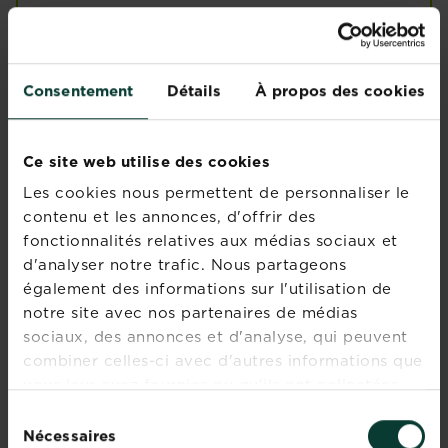
Pensez aussi à repiquer les jeunes plants
semés en janvier (salades, épinards, oignons)
dans des godets plus grands avant de les
transférer en pleine terre.
Consentement
Détails
À propos des cookies
Astuce : installez un voile de forçage sur vos
cultures précoces pour maintenir une
Ce site web utilise des cookies
température plus stable et protéger les jeunes
pousses des dernières gelées.
Les cookies nous permettent de personnaliser le
contenu et les annonces, d'offrir des
Légumes feuilles :
fonctionnalités relatives aux médias sociaux et
désherber
d'analyser notre trafic. Nous partageons
En savoir plus
sur Légumes feuilles : désherb
également des informations sur l'utilisation de
notre site avec nos partenaires de médias
sociaux, des annonces et d'analyse, qui peuvent
Légumes feuilles : nourrir,
combiner celles-ci avec d'autres informations que
tailler
vous leur avez fournies ou qu'ils ont collectées
lors de votre utilisation de leurs services.
En savoir plus
Sélection
sur Légumes feuilles : nourrir, t
Nécessaires
du