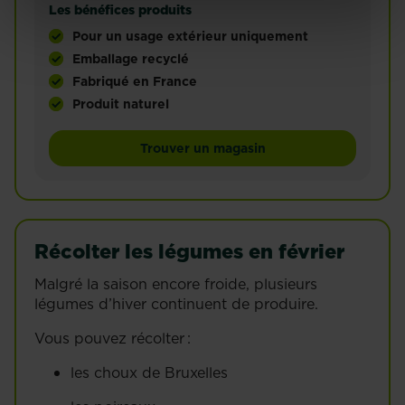
Les bénéfices produits
Pour un usage extérieur uniquement
Emballage recyclé
Fabriqué en France
Produit naturel
A base de fumier composté et enrichi en algues, ce f
Trouver un magasin
Récolter les légumes en février
Malgré la saison encore froide, plusieurs
légumes d’hiver continuent de produire.
Vous pouvez récolter :
les choux de Bruxelles