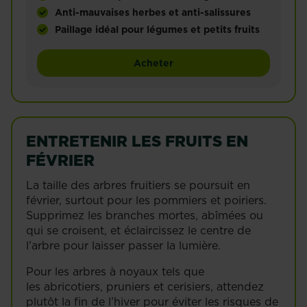
Anti-mauvaises herbes et anti-salissures
Paillage idéal pour légumes et petits fruits
Format adapté à un carré potager (environ 1,5m²) 
Naturen® Paillage Carré Pot
Acheter
Il permet de protéger les fruits et légumes des sa
Il limite les arrosages et enrichit le sol une fois dé
ENTRETENIR LES FRUITS EN
FÉVRIER
La taille des arbres fruitiers se poursuit en
février, surtout pour les pommiers et poiriers.
Supprimez les branches mortes, abîmées ou
qui se croisent, et éclaircissez le centre de
l’arbre pour laisser passer la lumière.
Pour les arbres à noyaux tels que
les abricotiers, pruniers et cerisiers, attendez
plutôt la fin de l’hiver pour éviter les risques de