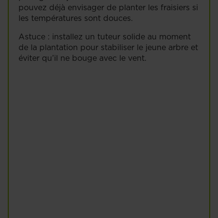
pouvez déjà envisager de planter les fraisiers si
les températures sont douces.
Astuce : installez un tuteur solide au moment
de la plantation pour stabiliser le jeune arbre et
éviter qu’il ne bouge avec le vent.
Framboisiers
Myrtilles
En savoir plus
En savoir plus
Quand et
comment planter
et entretenir un