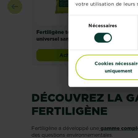
votre utilisation de leurs 
Sélection
Nécessaires
du
Fertiligène terreau
Fert
consentement
universel sans tourbe
pre
tou
Acheter
Fertiligène terreau univers
Cookies nécessair
uniquement
DÉCOUVREZ LA G
FERTILIGÈNE
Fertiligène a développé une
gamme complèt
des questions environnementales.