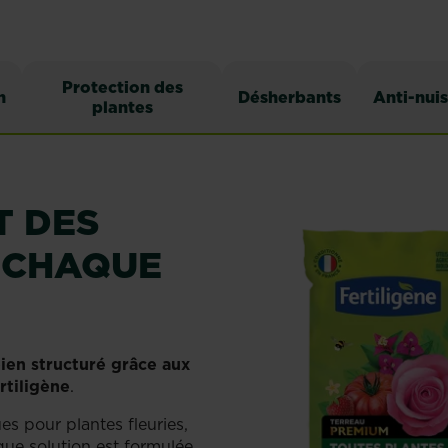
Protection des
n
Désherbants
Anti-nuis
plantes
T DES
 CHAQUE
bien structuré grâce aux
rtiligène
.
es pour plantes fleuries,
ue solution est formulée