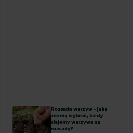
Seler
Szparagi
Czytaj więcej
Czytaj więcej
Szpinak
Ziemniaki
Czytaj więcej
Czytaj więcej
Rozsada warzyw – jaką
ziemię wybrać, kiedy
siejemy warzywa na
rozsadę?