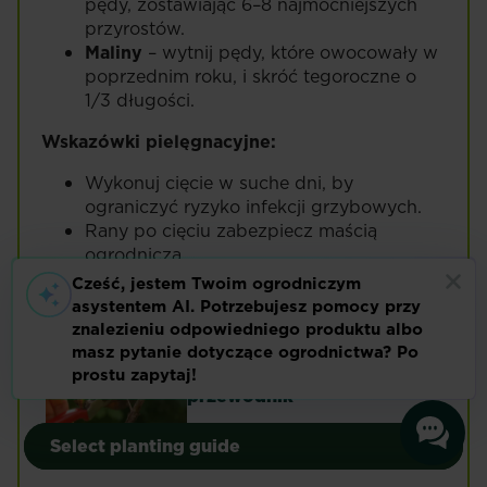
pędy, zostawiając 6–8 najmocniejszych
przyrostów.
Maliny
– wytnij pędy, które owocowały w
poprzednim roku, i skróć tegoroczne o
1/3 długości.
Wskazówki pielęgnacyjne:
Wykonuj cięcie w suche dni, by
ograniczyć ryzyko infekcji grzybowych.
Rany po cięciu zabezpiecz maścią
ogrodniczą.
• Narzędzia dezynfekuj po każdym
drzewie.
Przycinanie drzew
owocowych – kompletny
przewodnik
Uprawa własnych warzyw
Uprawa własnych warzyw
Czytaj więcej
Przycinanie drzew owocowych
Select planting guide
Select planting guide
Warzywa
Rośliny ozdobne
Warzywa
Rośliny ozdobne