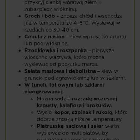
przykryj cienką warstwą ziemi i
zabezpiecz włókniną.
Groch i bób
– znoszą chłód i wschodzą
już w temperaturze 4–6°C. Wysiewaj w
rzędach co 30–40 cm.
Cebula z nasion
– siew wprost do gruntu
lub pod włókniną.
Rzodkiewka i roszponka
– pierwsze
wiosenne warzywa, które można
wysiewać od początku marca.
Sałata masłowa i dębolistna
– siew w
gruncie pod agrowłókniną lub w szklarni.
W tunelu foliowym lub szklarni
nieogrzewane
j:
Można sadzić
rozsadę wczesnej
kapusty, kalafiora i brokułów.
Wysiej
koper, szpinak i rukolę
, które
dobrze znoszą niższe temperatury.
Pietruszkę naciową i seler
warto
wysiewać do multiplatów, by
przygotować mocne sadzonki do