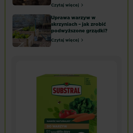
Czytaj więcej
Rozsada warzyw – jaką ziemię 
Uprawa warzyw w
skrzyniach – jak zrobić
podwyższone grządki?
Czytaj więcej
Uprawa warzyw w skrzyniach – 