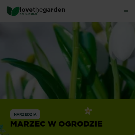
Skip
love
the
garden
to
®
od
Substral
main
content
NARZĘDZIA
MARZEC W OGRODZIE