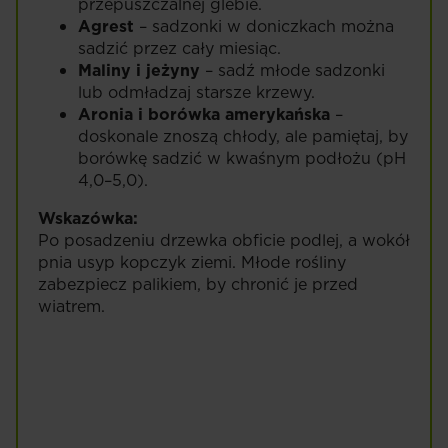
przepuszczalnej glebie.
Agrest
– sadzonki w doniczkach można
sadzić przez cały miesiąc.
Maliny i jeżyny
– sadź młode sadzonki
lub odmładzaj starsze krzewy.
Aronia i borówka amerykańska
–
doskonale znoszą chłody, ale pamiętaj, by
borówkę sadzić w kwaśnym podłożu (pH
4,0–5,0).
Wskazówka:
Po posadzeniu drzewka obficie podlej, a wokół
pnia usyp kopczyk ziemi. Młode rośliny
zabezpiecz palikiem, by chronić je przed
wiatrem.