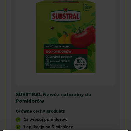
SUBSTRAL Nawóz naturalny do
Pomidorów
Główne cechy produktu
2x więcej pomidorów
1 aplikacja na 3 miesiące