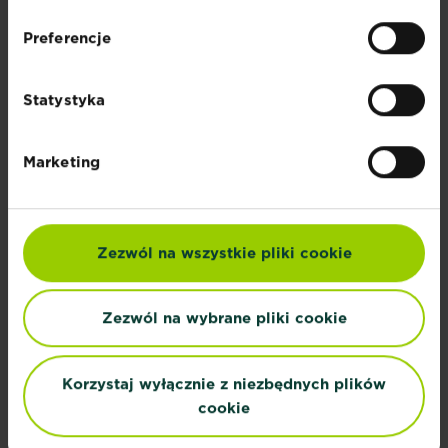
przymrozkami.
Preferencje
Podlewanie:
wczesną wiosną nie
przesadzaj z podlewaniem – gleba jest
jeszcze wilgotna po zimie.
Statystyka
Doświetlanie sadzonek:
jeśli wysiewasz
w domu, używaj lamp LED, by zapobiec
wybieganiu roślin.
Marketing
Wskazówka:
Dobrze zaplanowany
płodozmian
(rotacja
warzyw na grządkach) pozwoli ograniczyć
Zezwól na wszystkie pliki cookie
choroby i poprawi plony.
Zezwól na wybrane pliki cookie
Korzystaj wyłącznie z niezbędnych plików
Pomidorki
cookie
koktajlowe
Czytaj więcej