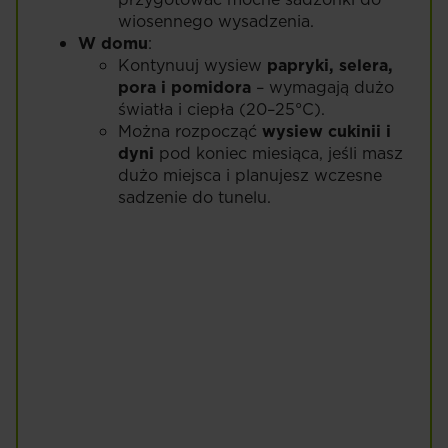
wiosennego wysadzenia.
W domu
:
Kontynuuj wysiew
papryki, selera,
pora i pomidora
– wymagają dużo
światła i ciepła (20–25°C).
Można rozpocząć
wysiew cukinii i
dyni
pod koniec miesiąca, jeśli masz
dużo miejsca i planujesz wczesne
sadzenie do tunelu.
Cebula
Cebula dymka
Czytaj więcej
Czytaj więcej