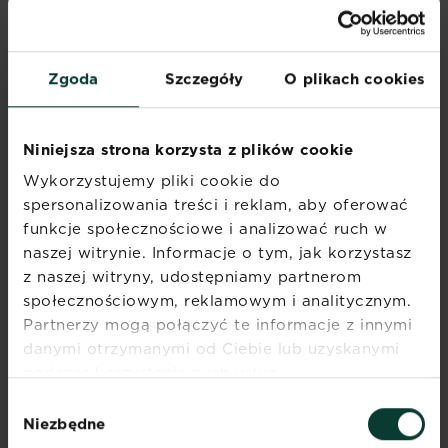
70% surowców pochodzenia roślinnego,
bez składników pochodzenia zwierzęcego
Nawóz naturalny do pomidorów. Zapewnia 2x więc
Znajdź sklep
Zgoda
Szczegóły
O plikach cookies
Niniejsza strona korzysta z plików cookie
Wykorzystujemy pliki cookie do
spersonalizowania treści i reklam, aby oferować
UPRAWA I PIELĘGNACJA
funkcje społecznościowe i analizować ruch w
WARZYW W MARCU
naszej witrynie. Informacje o tym, jak korzystasz
Marzec to czas intensywnego startu.
z naszej witryny, udostępniamy partnerom
społecznościowym, reklamowym i analitycznym.
Przygotowanie gleby:
usuń chwasty,
Partnerzy mogą połączyć te informacje z innymi
rozrzuć kompost lub obornik
danymi otrzymanymi od Ciebie lub uzyskanymi
granulowany. W razie potrzeby przekop
podczas korzystania z ich usług.
glebę, ale tylko gdy jest sucha.
Ochrona przed chłodem:
przykrywaj
Wybór
Niezbędne
siewki włókniną lub folią perforowaną, by
zgody
przyspieszyć kiełkowanie i chronić przed