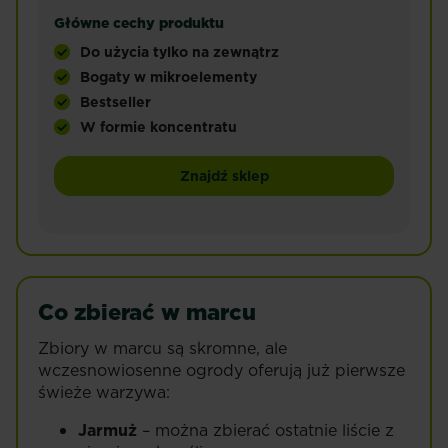
Główne cechy produktu
Do użycia tylko na zewnątrz
Bogaty w mikroelementy
Bestseller
W formie koncentratu
Nawóz Substral w płynie. Specjalistyczny nawóz
Znajdź sklep
Co zbierać w marcu
Zbiory w marcu są skromne, ale
wczesnowiosenne ogrody oferują już pierwsze
świeże warzywa:
Jarmuż
– można zbierać ostatnie liście z