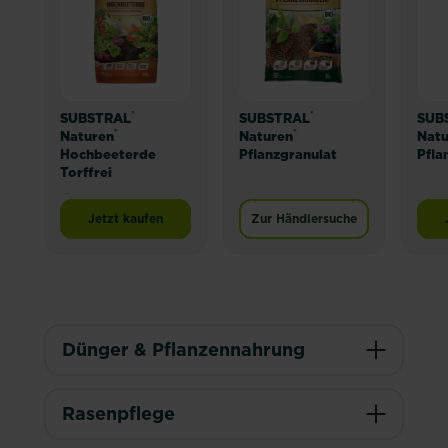
®
®
SUBSTRAL
SUBSTRAL
SUB
®
®
Naturen
Naturen
Natu
Hochbeeterde
Pflanzgranulat
Pfla
Torffrei
Jetzt kaufen
Zur Händlersuche
SUBSTRAL® Naturen® Hochbeeterde Torffrei
Dünger & Pflanzennahrung
Rasenpflege