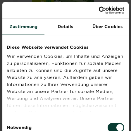
Zustimmung
Details
Über Cookies
Diese Webseite verwendet Cookies
Wir verwenden Cookies, um Inhalte und Anzeigen
zu personalisieren, Funktionen für soziale Medien
®
®
Substral
Naturen
Dünger Universal
anbieten zu können und die Zugriffe auf unsere
Jetzt kaufen
Substral® Naturen® Dünger Universal
Website zu analysieren. Außerdem geben wir
Informationen zu Ihrer Verwendung unserer
Website an unsere Partner für soziale Medien,
Werbung und Analysen weiter. Unsere Partner
führen diese Informationen möglicherweise mit
weiteren Daten zusammen, die Sie ihnen
bereitgestellt haben oder die sie im Rahmen Ihrer
Einwilligungsauswahl
NEU
Nutzung der Dienste gesammelt haben.
Notwendig