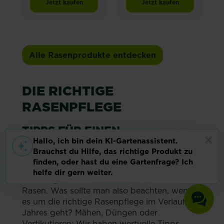
Jetzt kaufen
Jetzt kaufen
SUBSTRAL® Magisches Rasen-Pflaster
SUBSTRAL UNIVERS
Alle Rasenprodukte entdecken
DIE RICHTIGE
RASENPFLEGE
TIPPS FÜR EINEN
TRAUMRASEN – DAS GANZE
JAHR
Nur ein gesunder Rasen ist ein schöner
Rasen. Was sollte man also beachten, wenn
es um die richtige Rasenpflege im Verlauf des
Jahres geht? Mähen, Düngen oder
Vertikutieren: Wir haben wertvolle Tipps,